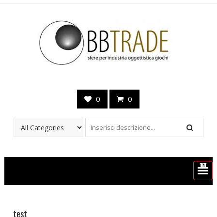
0
0
MENU
test