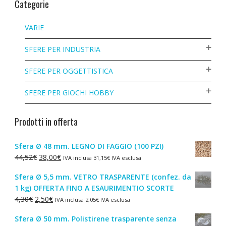
Categorie
VARIE
SFERE PER INDUSTRIA
SFERE PER OGGETTISTICA
SFERE PER GIOCHI HOBBY
Prodotti in offerta
Sfera Ø 48 mm. LEGNO DI FAGGIO (100 PZI)
Il
Il
44,52
€
38,00
€
IVA inclusa
31,15
€
IVA esclusa
prezzo
prezzo
Sfera Ø 5,5 mm. VETRO TRASPARENTE (confez. da
originale
attuale
1 kg) OFFERTA FINO A ESAURIMENTIO SCORTE
era:
è:
Il
Il
4,30
€
2,50
€
IVA inclusa
2,05
€
IVA esclusa
44,52€.
38,00€.
prezzo
prezzo
Sfera Ø 50 mm. Polistirene trasparente senza
originale
attuale