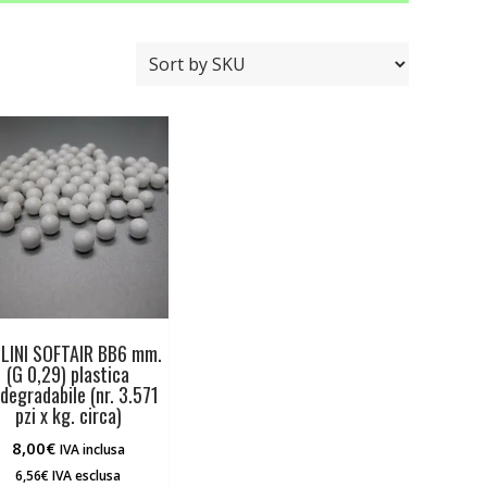
LINI SOFTAIR BB6 mm.
(G 0,29) plastica
degradabile (nr. 3.571
pzi x kg. circa)
8,00
€
IVA inclusa
6,56
€
IVA esclusa