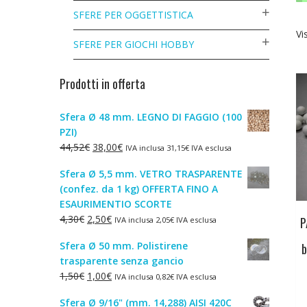
SFERE PER OGGETTISTICA
Vi
SFERE PER GIOCHI HOBBY
Prodotti in offerta
Sfera Ø 48 mm. LEGNO DI FAGGIO (100
PZI)
Il
Il
44,52
€
38,00
€
IVA inclusa
31,15
€
IVA esclusa
prezzo
prezzo
Sfera Ø 5,5 mm. VETRO TRASPARENTE
originale
attuale
(confez. da 1 kg) OFFERTA FINO A
era:
è:
ESAURIMENTIO SCORTE
44,52€.
38,00€.
Il
Il
4,30
€
2,50
€
P
IVA inclusa
2,05
€
IVA esclusa
prezzo
prezzo
Sfera Ø 50 mm. Polistirene
b
originale
attuale
trasparente senza gancio
era:
è:
Il
Il
1,50
€
1,00
€
IVA inclusa
0,82
€
IVA esclusa
4,30€.
2,50€.
prezzo
prezzo
Sfera Ø 9/16" (mm. 14,288) AISI 420C
originale
attuale