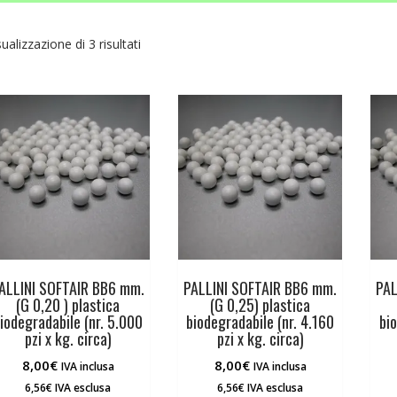
sualizzazione di 3 risultati
ALLINI SOFTAIR BB6 mm.
PALLINI SOFTAIR BB6 mm.
PAL
(G 0,20 ) plastica
(G 0,25) plastica
iodegradabile (nr. 5.000
biodegradabile (nr. 4.160
bio
pzi x kg. circa)
pzi x kg. circa)
8,00
€
8,00
€
IVA inclusa
IVA inclusa
6,56
€
IVA esclusa
6,56
€
IVA esclusa