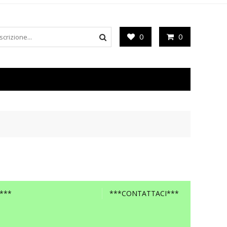
0
0
***
***CONTATTACI***