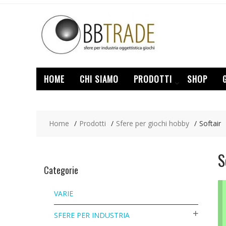
Skip
to
content
HOME
CHI SIAMO
PRODOTTI
SHOP
Home
Prodotti
Sfere per giochi hobby
Softair
S
Categorie
VARIE
SFERE PER INDUSTRIA