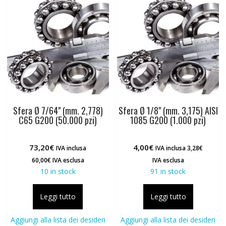
Sfera Ø 7/64" (mm. 2,778)
Sfera Ø 1/8" (mm. 3,175) AISI
C65 G200 (50.000 pzi)
1085 G200 (1.000 pzi)
73,20
€
4,00
€
IVA inclusa
IVA inclusa
3,28
€
60,00
€
IVA esclusa
IVA esclusa
10 in stock
91 in stock
Leggi tutto
Leggi tutto
Aggiungi alla lista dei desideri
Aggiungi alla lista dei desideri