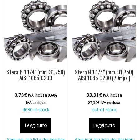
Sfera Ø 1.1/4" (mm. 31,750)
Sfera Ø 1.1/4" (mm. 31,750)
AISI 1085 G200
AISI 1085 G200 (70mpzi)
0,73
€
33,31
€
IVA inclusa
0,60
€
IVA inclusa
IVA esclusa
27,30
€
IVA esclusa
4630 in stock
out of stock
Leggi tutto
Leggi tutto
Aggiungi alla lista dei desideri
Aggiungi alla lista dei desideri