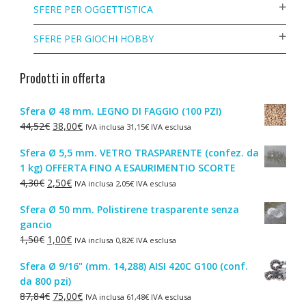
SFERE PER OGGETTISTICA
SFERE PER GIOCHI HOBBY
Prodotti in offerta
Sfera Ø 48 mm. LEGNO DI FAGGIO (100 PZI)
Il
Il
44,52
€
38,00
€
IVA inclusa
31,15
€
IVA esclusa
prezzo
prezzo
Sfera Ø 5,5 mm. VETRO TRASPARENTE (confez. da
originale
attuale
1 kg) OFFERTA FINO A ESAURIMENTIO SCORTE
era:
è:
Il
Il
4,30
€
2,50
€
IVA inclusa
2,05
€
IVA esclusa
44,52€.
38,00€.
prezzo
prezzo
Sfera Ø 50 mm. Polistirene trasparente senza
originale
attuale
gancio
era:
è:
Il
Il
1,50
€
1,00
€
IVA inclusa
0,82
€
IVA esclusa
4,30€.
2,50€.
prezzo
prezzo
Sfera Ø 9/16" (mm. 14,288) AISI 420C G100 (conf.
originale
attuale
da 800 pzi)
era:
è:
Il
Il
87,84
€
75,00
€
IVA inclusa
61,48
€
IVA esclusa
1,50€.
1,00€.