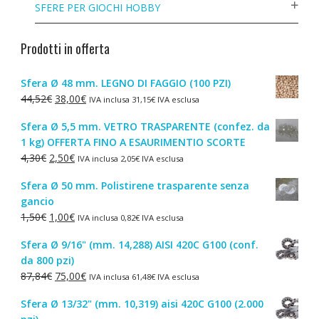
SFERE PER GIOCHI HOBBY
Prodotti in offerta
Sfera Ø 48 mm. LEGNO DI FAGGIO (100 PZI)
Il
Il
44,52
€
38,00
€
IVA inclusa
31,15
€
IVA esclusa
prezzo
prezzo
Sfera Ø 5,5 mm. VETRO TRASPARENTE (confez. da
originale
attuale
1 kg) OFFERTA FINO A ESAURIMENTIO SCORTE
era:
è:
Il
Il
4,30
€
2,50
€
IVA inclusa
2,05
€
IVA esclusa
44,52€.
38,00€.
prezzo
prezzo
Sfera Ø 50 mm. Polistirene trasparente senza
originale
attuale
gancio
era:
è:
Il
Il
1,50
€
1,00
€
IVA inclusa
0,82
€
IVA esclusa
4,30€.
2,50€.
prezzo
prezzo
Sfera Ø 9/16" (mm. 14,288) AISI 420C G100 (conf.
originale
attuale
da 800 pzi)
era:
è:
Il
Il
87,84
€
75,00
€
IVA inclusa
61,48
€
IVA esclusa
1,50€.
1,00€.
prezzo
prezzo
Sfera Ø 13/32" (mm. 10,319) aisi 420C G100 (2.000
originale
attuale