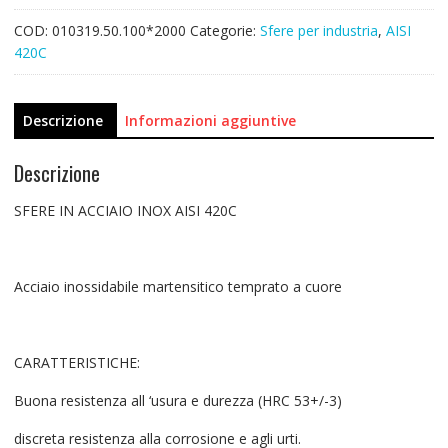
109,80€.
75,00€.
COD:
010319.50.100*2000
Categorie:
Sfere per industria
,
AISI
420C
Descrizione
Informazioni aggiuntive
Descrizione
SFERE IN ACCIAIO INOX AISI 420C
Acciaio inossidabile martensitico temprato a cuore
CARATTERISTICHE:
Buona resistenza all ‘usura e durezza (HRC 53+/-3)
discreta resistenza alla corrosione e agli urti.