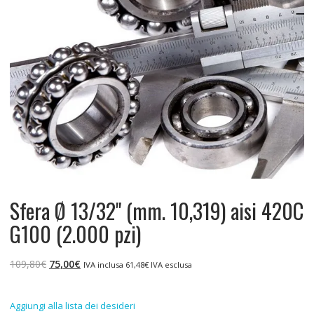
Sfera Ø 13/32" (mm. 10,319) aisi 420C
G100 (2.000 pzi)
Il
Il
109,80
€
75,00
€
IVA inclusa
61,48
€
IVA esclusa
prezzo
prezzo
originale
attuale
Aggiungi alla lista dei desideri
era:
è: