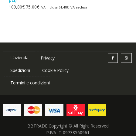
pzi)
era:
è:
Il
Il
109,80
€
75,00
€
IVA inclusa
61,48
€
IVA esclusa
87,84€.
75,00€.
prezzo
prezzo
originale
attuale
era:
è:
109,80€.
75,00€.
L’azienda
Privacy
Spedizioni
Cookie Policy
Termini e condizioni
BBTRADE Copyright © All Right Reserved
P.IVA IT-09738560961