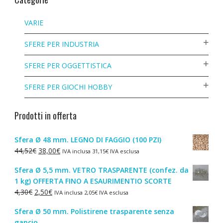
VARIE
SFERE PER INDUSTRIA
SFERE PER OGGETTISTICA
SFERE PER GIOCHI HOBBY
Prodotti in offerta
Sfera Ø 48 mm. LEGNO DI FAGGIO (100 PZI)
Il
Il
44,52
€
38,00
€
IVA inclusa
31,15
€
IVA esclusa
prezzo
prezzo
Sfera Ø 5,5 mm. VETRO TRASPARENTE (confez. da
originale
attuale
1 kg) OFFERTA FINO A ESAURIMENTIO SCORTE
era:
è:
Il
Il
4,30
€
2,50
€
IVA inclusa
2,05
€
IVA esclusa
44,52€.
38,00€.
prezzo
prezzo
Sfera Ø 50 mm. Polistirene trasparente senza
originale
attuale
gancio