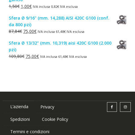
era:
è:
Il
Il
1,50
€
1,00
€
IVA inclusa
0,82
€
IVA esclusa
4,30€.
2,50€.
prezzo
prezzo
Sfera Ø 9/16" (mm. 14,288) AISI 420C G100 (conf.
originale
attuale
da 800 pzi)
era:
è:
Il
Il
87,84
€
75,00
€
IVA inclusa
61,48
€
IVA esclusa
1,50€.
1,00€.
prezzo
prezzo
Sfera Ø 13/32" (mm. 10,319) aisi 420C G100 (2.000
originale
attuale
pzi)
era:
è:
Il
Il
109,80
€
75,00
€
IVA inclusa
61,48
€
IVA esclusa
87,84€.
75,00€.
prezzo
prezzo
originale
attuale
era:
è:
109,80€.
75,00€.
L’azienda
Privacy
Spedizioni
Cookie Policy
Termini e condizioni