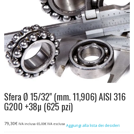
Sfera Ø 15/32" (mm. 11,906) AISI 316
G200 +38µ (625 pzi)
79,30
€
IVA inclusa
65,00
€
IVA esclusa
Aggiungi alla lista dei desideri