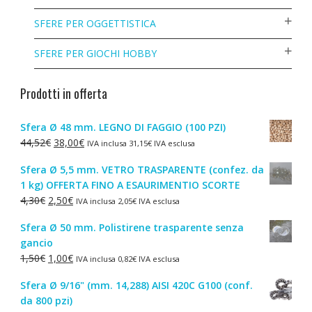
SFERE PER OGGETTISTICA
SFERE PER GIOCHI HOBBY
Prodotti in offerta
Sfera Ø 48 mm. LEGNO DI FAGGIO (100 PZI)
Il
Il
44,52
€
38,00
€
IVA inclusa
31,15
€
IVA esclusa
prezzo
prezzo
Sfera Ø 5,5 mm. VETRO TRASPARENTE (confez. da
originale
attuale
1 kg) OFFERTA FINO A ESAURIMENTIO SCORTE
era:
è:
Il
Il
4,30
€
2,50
€
IVA inclusa
2,05
€
IVA esclusa
44,52€.
38,00€.
prezzo
prezzo
Sfera Ø 50 mm. Polistirene trasparente senza
originale
attuale
gancio
era:
è:
Il
Il
1,50
€
1,00
€
IVA inclusa
0,82
€
IVA esclusa
4,30€.
2,50€.
prezzo
prezzo
Sfera Ø 9/16" (mm. 14,288) AISI 420C G100 (conf.
originale
attuale
da 800 pzi)
era:
è: