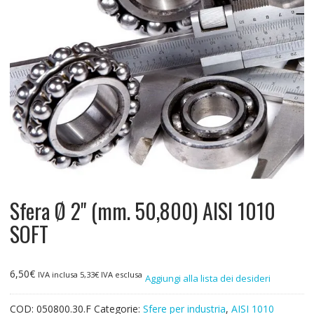
Sfera Ø 2" (mm. 50,800) AISI 1010
SOFT
6,50
€
IVA inclusa
5,33
€
IVA esclusa
Aggiungi alla lista dei desideri
COD:
050800.30.F
Categorie:
Sfere per industria
,
AISI 1010