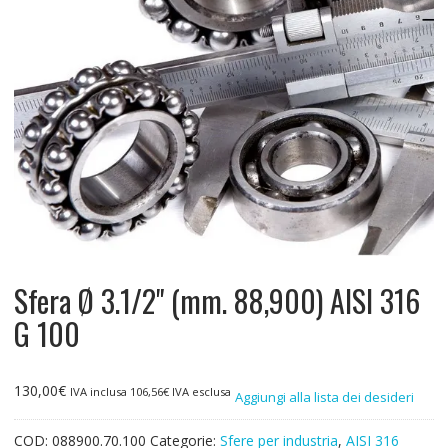
Sfera Ø 3.1/2" (mm. 88,900) AISI 316
G 100
130,00
€
IVA inclusa
106,56
€
IVA esclusa
Aggiungi alla lista dei desideri
COD:
088900.70.100
Categorie:
Sfere per industria
,
AISI 316