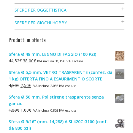
SFERE PER OGGETTISTICA
SFERE PER GIOCHI HOBBY
Prodotti in offerta
Sfera Ø 48 mm. LEGNO DI FAGGIO (100 PZI)
Il
Il
44,52
€
38,00
€
IVA inclusa
31,15
€
IVA esclusa
prezzo
prezzo
Sfera Ø 5,5 mm. VETRO TRASPARENTE (confez. da
originale
attuale
1 kg) OFFERTA FINO A ESAURIMENTIO SCORTE
era:
è:
Il
Il
4,30
€
2,50
€
IVA inclusa
2,05
€
IVA esclusa
44,52€.
38,00€.
prezzo
prezzo
Sfera Ø 50 mm. Polistirene trasparente senza
originale
attuale
gancio
era:
è:
Il
Il
1,50
€
1,00
€
IVA inclusa
0,82
€
IVA esclusa
4,30€.
2,50€.
prezzo
prezzo
Sfera Ø 9/16" (mm. 14,288) AISI 420C G100 (conf.
originale
attuale
da 800 pzi)
era:
è: