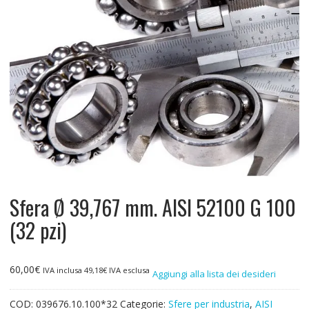
Sfera Ø 39,767 mm. AISI 52100 G 100
(32 pzi)
60,00
€
IVA inclusa
49,18
€
IVA esclusa
Aggiungi alla lista dei desideri
COD:
039676.10.100*32
Categorie:
Sfere per industria
,
AISI