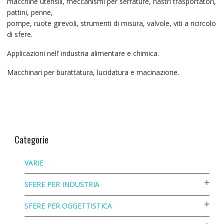
macchine utensili, meccanismi per serrature, nastri trasportatori,
pattini, penne,
pompe, ruote girevoli, strumenti di misura, valvole, viti a ricircolo
di sfere.
Applicazioni nell’ industria alimentare e chimica.
Macchinari per burattatura, lucidatura e macinazione.
Categorie
VARIE
SFERE PER INDUSTRIA
SFERE PER OGGETTISTICA