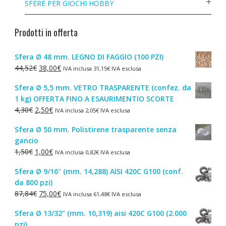
SFERE PER GIOCHI HOBBY
Prodotti in offerta
Sfera Ø 48 mm. LEGNO DI FAGGIO (100 PZI)
Il
Il
44,52
€
38,00
€
IVA inclusa
31,15
€
IVA esclusa
prezzo
prezzo
Sfera Ø 5,5 mm. VETRO TRASPARENTE (confez. da
originale
attuale
1 kg) OFFERTA FINO A ESAURIMENTIO SCORTE
era:
è:
Il
Il
4,30
€
2,50
€
IVA inclusa
2,05
€
IVA esclusa
44,52€.
38,00€.
prezzo
prezzo
Sfera Ø 50 mm. Polistirene trasparente senza
originale
attuale
gancio
era:
è:
Il
Il
1,50
€
1,00
€
IVA inclusa
0,82
€
IVA esclusa
4,30€.
2,50€.
prezzo
prezzo
Sfera Ø 9/16" (mm. 14,288) AISI 420C G100 (conf.
originale
attuale
da 800 pzi)
era:
è:
Il
Il
87,84
€
75,00
€
IVA inclusa
61,48
€
IVA esclusa
1,50€.
1,00€.
prezzo
prezzo
Sfera Ø 13/32" (mm. 10,319) aisi 420C G100 (2.000
originale
attuale
pzi)