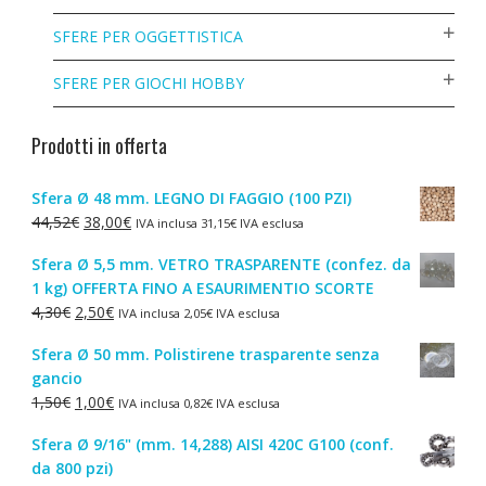
SFERE PER OGGETTISTICA
SFERE PER GIOCHI HOBBY
Prodotti in offerta
Sfera Ø 48 mm. LEGNO DI FAGGIO (100 PZI)
Il
Il
44,52
€
38,00
€
IVA inclusa
31,15
€
IVA esclusa
prezzo
prezzo
Sfera Ø 5,5 mm. VETRO TRASPARENTE (confez. da
originale
attuale
1 kg) OFFERTA FINO A ESAURIMENTIO SCORTE
era:
è:
Il
Il
4,30
€
2,50
€
IVA inclusa
2,05
€
IVA esclusa
44,52€.
38,00€.
prezzo
prezzo
Sfera Ø 50 mm. Polistirene trasparente senza
originale
attuale
gancio
era:
è:
Il
Il
1,50
€
1,00
€
IVA inclusa
0,82
€
IVA esclusa
4,30€.
2,50€.
prezzo
prezzo
Sfera Ø 9/16" (mm. 14,288) AISI 420C G100 (conf.
originale
attuale
da 800 pzi)
era:
è: