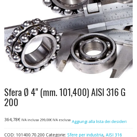
Sfera Ø 4" (mm. 101,400) AISI 316 G
200
364,78
€
IVA inclusa
299,00
€
IVA esclusa
Aggiungi alla lista dei desideri
COD:
101400.70.200
Categorie:
Sfere per industria
,
AISI 316