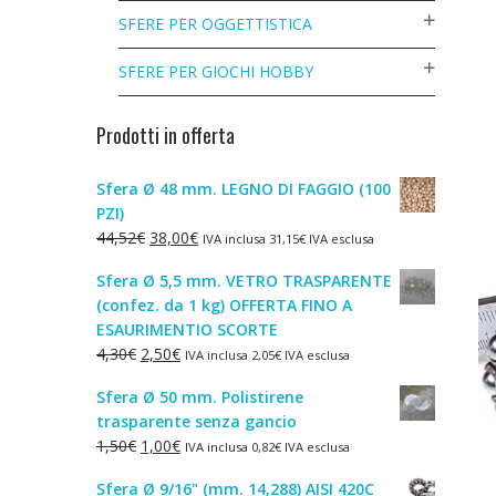
SFERE PER OGGETTISTICA
SFERE PER GIOCHI HOBBY
Prodotti in offerta
Sfera Ø 48 mm. LEGNO DI FAGGIO (100
PZI)
Il
Il
44,52
€
38,00
€
IVA inclusa
31,15
€
IVA esclusa
prezzo
prezzo
Sfera Ø 5,5 mm. VETRO TRASPARENTE
originale
attuale
(confez. da 1 kg) OFFERTA FINO A
era:
è:
ESAURIMENTIO SCORTE
44,52€.
38,00€.
Il
Il
4,30
€
2,50
€
IVA inclusa
2,05
€
IVA esclusa
prezzo
prezzo
Sfera Ø 50 mm. Polistirene
originale
attuale
trasparente senza gancio
era:
è:
Il
Il
1,50
€
1,00
€
IVA inclusa
0,82
€
IVA esclusa
4,30€.
2,50€.
prezzo
prezzo
Sfera Ø 9/16" (mm. 14,288) AISI 420C
originale
attuale