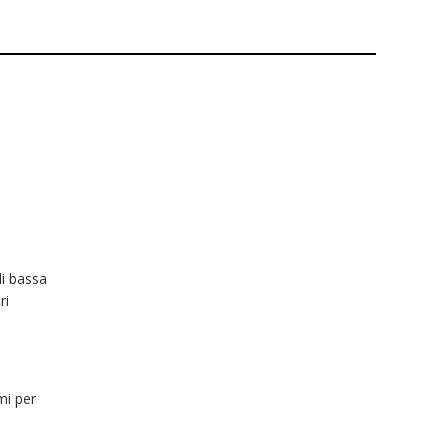
di bassa
ri
mi per