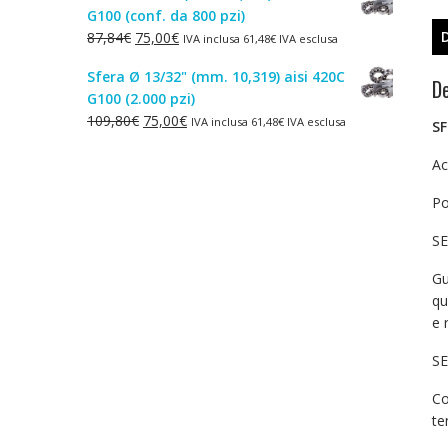
G100 (conf. da 800 pzi)
era:
è:
Il
Il
87,84
€
75,00
€
IVA inclusa
61,48
€
IVA esclusa
1,50€.
1,00€.
prezzo
prezzo
Sfera Ø 13/32" (mm. 10,319) aisi 420C
originale
attuale
De
G100 (2.000 pzi)
era:
è:
Il
Il
109,80
€
75,00
€
IVA inclusa
61,48
€
IVA esclusa
87,84€.
75,00€.
SF
prezzo
prezzo
originale
attuale
Ac
era:
è:
Po
109,80€.
75,00€.
SE
Gu
qu
e 
SE
Co
te