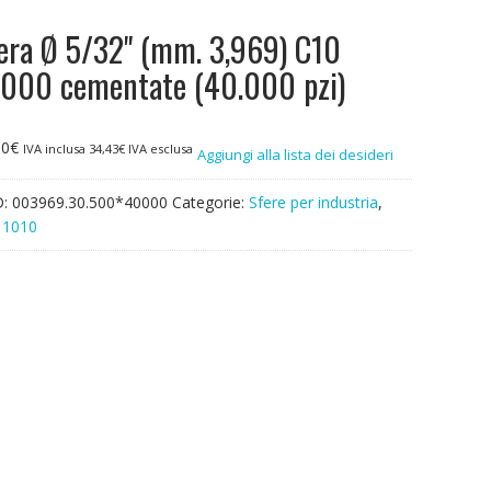
era Ø 5/32" (mm. 3,969) C10
000 cementate (40.000 pzi)
00
€
IVA inclusa
34,43
€
IVA esclusa
Aggiungi alla lista dei desideri
D:
003969.30.500*40000
Categorie:
Sfere per industria
,
 1010