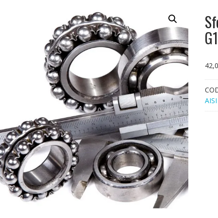
Sf
G1
42,
CO
AISI