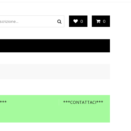
0
0
***
***CONTATTACI***