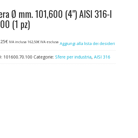
era Ø mm. 101,600 (4") AISI 316-l
00 (1 pz)
,25
€
IVA inclusa
162,50
€
IVA esclusa
Aggiungi alla lista dei desideri
D:
101600.70.100
Categorie:
Sfere per industria
,
AISI 316