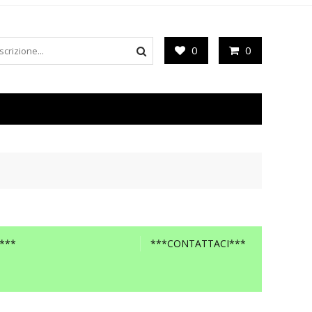
0
0
***
***CONTATTACI***