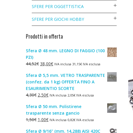
SFERE PER OGGETTISTICA
SFERE PER GIOCHI HOBBY
Prodotti in offerta
Sfera Ø 48 mm. LEGNO DI FAGGIO (100
PZI)
Il
Il
44,52
€
38,00
€
IVA inclusa
31,15
€
IVA esclusa
prezzo
prezzo
Sfera Ø 5,5 mm. VETRO TRASPARENTE
originale
attuale
(confez. da 1 kg) OFFERTA FINO A
era:
è:
ESAURIMENTIO SCORTE
44,52€.
38,00€.
Il
Il
4,30
€
2,50
€
IVA inclusa
2,05
€
IVA esclusa
prezzo
prezzo
Sfera Ø 50 mm. Polistirene
originale
attuale
trasparente senza gancio
era:
è:
Il
Il
1,50
€
1,00
€
IVA inclusa
0,82
€
IVA esclusa
4,30€.
2,50€.
prezzo
prezzo
Sfera Ø 9/16" (mm. 14,288) AISI 420C
originale
attuale