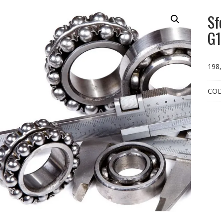
Sf
G1
198
CO