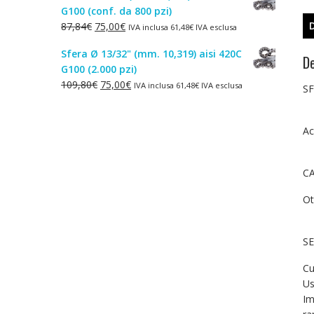
G100 (conf. da 800 pzi)
era:
è:
Il
Il
87,84
€
75,00
€
IVA inclusa
61,48
€
IVA esclusa
1,50€.
1,00€.
prezzo
prezzo
Sfera Ø 13/32" (mm. 10,319) aisi 420C
originale
attuale
De
G100 (2.000 pzi)
era:
è:
Il
Il
109,80
€
75,00
€
IVA inclusa
61,48
€
IVA esclusa
87,84€.
75,00€.
SF
prezzo
prezzo
originale
attuale
era:
è:
Ac
109,80€.
75,00€.
CA
Ot
SE
Cu
Us
Im