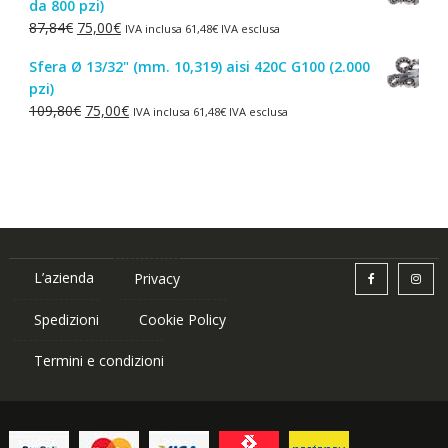
da 800 pzi)
era:
è:
Il
Il
87,84
€
75,00
€
IVA inclusa
61,48
€
IVA esclusa
1,50€.
1,00€.
prezzo
prezzo
Sfera Ø 13/32" (mm. 10,319) aisi 420C G100 (2.000
originale
attuale
pzi)
era:
è:
Il
Il
109,80
€
75,00
€
IVA inclusa
61,48
€
IVA esclusa
87,84€.
75,00€.
prezzo
prezzo
originale
attuale
era:
è:
109,80€.
75,00€.
L’azienda
Privacy
Spedizioni
Cookie Policy
Termini e condizioni