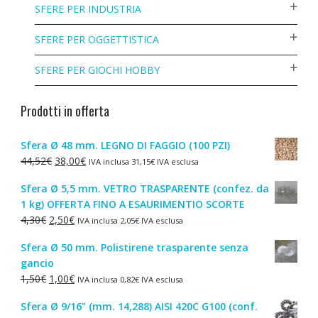
SFERE PER INDUSTRIA
SFERE PER OGGETTISTICA
SFERE PER GIOCHI HOBBY
Prodotti in offerta
Sfera Ø 48 mm. LEGNO DI FAGGIO (100 PZI)
Il
Il
44,52
€
38,00
€
IVA inclusa
31,15
€
IVA esclusa
prezzo
prezzo
Sfera Ø 5,5 mm. VETRO TRASPARENTE (confez. da
originale
attuale
1 kg) OFFERTA FINO A ESAURIMENTIO SCORTE
era:
è:
Il
Il
4,30
€
2,50
€
IVA inclusa
2,05
€
IVA esclusa
44,52€.
38,00€.
prezzo
prezzo
Sfera Ø 50 mm. Polistirene trasparente senza
originale
attuale
gancio
era:
è:
Il
Il
1,50
€
1,00
€
IVA inclusa
0,82
€
IVA esclusa
4,30€.
2,50€.
prezzo
prezzo
Sfera Ø 9/16" (mm. 14,288) AISI 420C G100 (conf.
originale
attuale