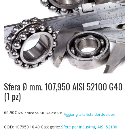
Sfera Ø mm. 107,950 AISI 52100 G40
(1 pz)
66,90
€
IVA inclusa
54,84
€
IVA esclusa
Aggiungi alla lista dei desideri
COD:
107950.10.40
Categorie:
Sfere per industria
,
AISI 52100