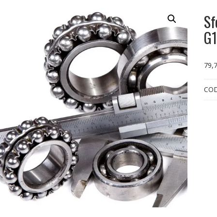
Sf
G1
79,
CO