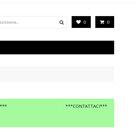
0
0
***
***CONTATTACI***