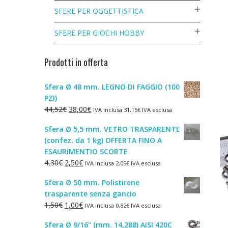
SFERE PER OGGETTISTICA
SFERE PER GIOCHI HOBBY
Prodotti in offerta
Sfera Ø 48 mm. LEGNO DI FAGGIO (100
PZI)
Il
Il
44,52
€
38,00
€
IVA inclusa
31,15
€
IVA esclusa
prezzo
prezzo
Sfera Ø 5,5 mm. VETRO TRASPARENTE
originale
attuale
(confez. da 1 kg) OFFERTA FINO A
era:
è:
ESAURIMENTIO SCORTE
44,52€.
38,00€.
Il
Il
4,30
€
2,50
€
IVA inclusa
2,05
€
IVA esclusa
prezzo
prezzo
Sfera Ø 50 mm. Polistirene
originale
attuale
trasparente senza gancio
era:
è:
Il
Il
1,50
€
1,00
€
IVA inclusa
0,82
€
IVA esclusa
4,30€.
2,50€.
prezzo
prezzo
Sfera Ø 9/16" (mm. 14,288) AISI 420C
originale
attuale