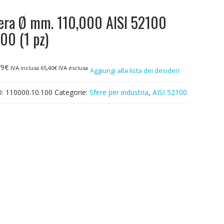
era Ø mm. 110,000 AISI 52100
00 (1 pz)
79
€
IVA inclusa
65,40
€
IVA esclusa
Aggiungi alla lista dei desideri
D:
110000.10.100
Categorie:
Sfere per industria
,
AISI 52100