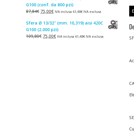
G100 (conf. da 800 pzi)
era:
è:
Il
Il
87,84
€
75,00
€
IVA inclusa
61,48
€
IVA esclusa
1,50€.
1,00€.
prezzo
prezzo
Sfera Ø 13/32" (mm. 10,319) aisi 420C
originale
attuale
De
G100 (2.000 pzi)
era:
è:
Il
Il
109,80
€
75,00
€
IVA inclusa
61,48
€
IVA esclusa
87,84€.
75,00€.
SF
prezzo
prezzo
originale
attuale
era:
è:
Ac
109,80€.
75,00€.
CA
El
SE
Cu