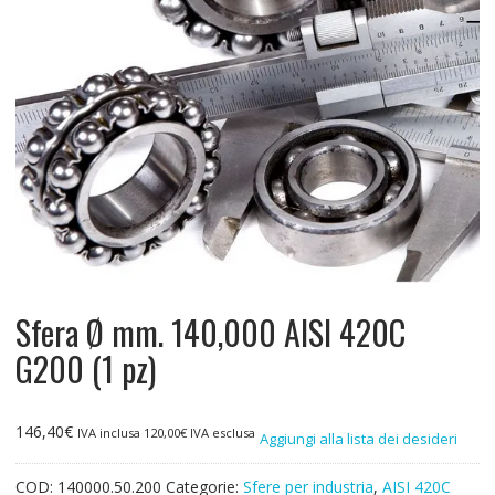
Sfera Ø mm. 140,000 AISI 420C
G200 (1 pz)
146,40
€
IVA inclusa
120,00
€
IVA esclusa
Aggiungi alla lista dei desideri
COD:
140000.50.200
Categorie:
Sfere per industria
,
AISI 420C