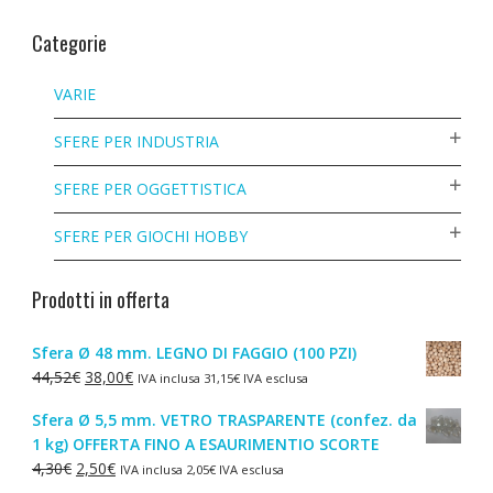
Categorie
VARIE
SFERE PER INDUSTRIA
SFERE PER OGGETTISTICA
SFERE PER GIOCHI HOBBY
Prodotti in offerta
Sfera Ø 48 mm. LEGNO DI FAGGIO (100 PZI)
Il
Il
44,52
€
38,00
€
IVA inclusa
31,15
€
IVA esclusa
prezzo
prezzo
Sfera Ø 5,5 mm. VETRO TRASPARENTE (confez. da
originale
attuale
1 kg) OFFERTA FINO A ESAURIMENTIO SCORTE
era:
è:
Il
Il
4,30
€
2,50
€
IVA inclusa
2,05
€
IVA esclusa
44,52€.
38,00€.
prezzo
prezzo