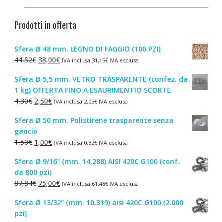
Prodotti in offerta
Sfera Ø 48 mm. LEGNO DI FAGGIO (100 PZI)
Il
Il
44,52
€
38,00
€
IVA inclusa
31,15
€
IVA esclusa
prezzo
prezzo
Sfera Ø 5,5 mm. VETRO TRASPARENTE (confez. da
originale
attuale
1 kg) OFFERTA FINO A ESAURIMENTIO SCORTE
era:
è:
Il
Il
4,30
€
2,50
€
IVA inclusa
2,05
€
IVA esclusa
44,52€.
38,00€.
prezzo
prezzo
Sfera Ø 50 mm. Polistirene trasparente senza
originale
attuale
gancio
era:
è:
Il
Il
1,50
€
1,00
€
IVA inclusa
0,82
€
IVA esclusa
4,30€.
2,50€.
prezzo
prezzo
Sfera Ø 9/16" (mm. 14,288) AISI 420C G100 (conf.
originale
attuale
da 800 pzi)
era:
è:
Il
Il
87,84
€
75,00
€
IVA inclusa
61,48
€
IVA esclusa
1,50€.
1,00€.
prezzo
prezzo
Sfera Ø 13/32" (mm. 10,319) aisi 420C G100 (2.000
originale
attuale
pzi)
era:
è: