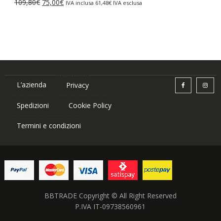
Il
Il
109,80
€
75,00
€
IVA inclusa
61,48
€
IVA esclusa
87,84€.
75,00€.
prezzo
prezzo
originale
attuale
era:
è:
109,80€.
75,00€.
L’azienda
Privacy
Spedizioni
Cookie Policy
Termini e condizioni
BBTRADE Copyright © All Right Reserved
P.IVA IT-09738560961