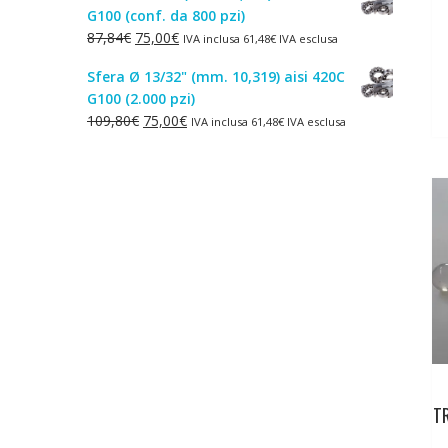
G100 (conf. da 800 pzi)
era:
è:
Il
Il
87,84
€
75,00
€
IVA inclusa
61,48
€
IVA esclusa
1,50€.
1,00€.
prezzo
prezzo
Sfera Ø 13/32" (mm. 10,319) aisi 420C
originale
attuale
G100 (2.000 pzi)
era:
è:
Il
Il
109,80
€
75,00
€
IVA inclusa
61,48
€
IVA esclusa
87,84€.
75,00€.
prezzo
prezzo
originale
attuale
era:
è:
109,80€.
75,00€.
TR