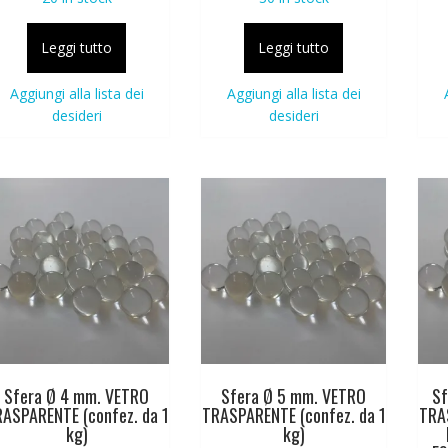
Leggi tutto
Leggi tutto
Aggiungi alla lista dei
Aggiungi alla lista dei
desideri
desideri
Sfera Ø 4 mm. VETRO
Sfera Ø 5 mm. VETRO
Sf
ASPARENTE (confez. da 1
TRASPARENTE (confez. da 1
TRA
kg)
kg)