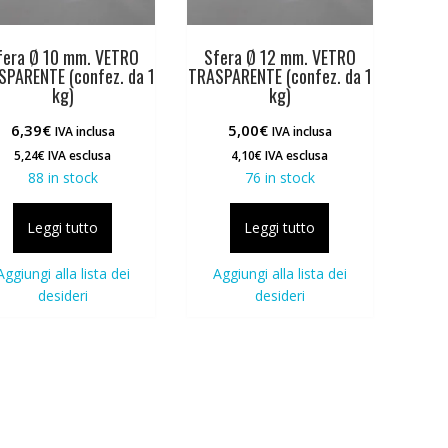
fera Ø 10 mm. VETRO
Sfera Ø 12 mm. VETRO
SPARENTE (confez. da 1
TRASPARENTE (confez. da 1
kg)
kg)
6,39
€
5,00
€
IVA inclusa
IVA inclusa
5,24
€
IVA esclusa
4,10
€
IVA esclusa
88 in stock
76 in stock
Leggi tutto
Leggi tutto
Aggiungi alla lista dei
Aggiungi alla lista dei
desideri
desideri