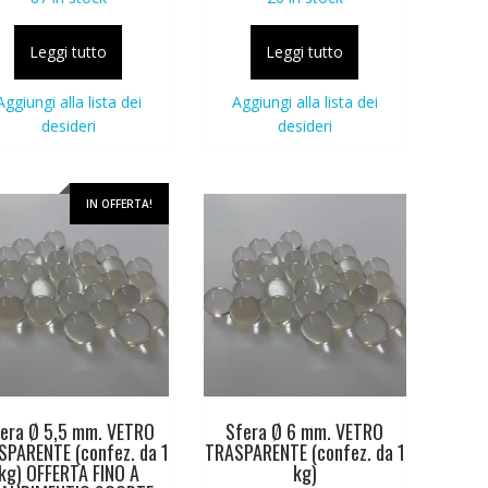
Leggi tutto
Leggi tutto
Aggiungi alla lista dei
Aggiungi alla lista dei
desideri
desideri
IN OFFERTA!
era Ø 5,5 mm. VETRO
Sfera Ø 6 mm. VETRO
SPARENTE (confez. da 1
TRASPARENTE (confez. da 1
kg) OFFERTA FINO A
kg)