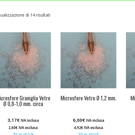
sualizzazione di 14 risultati
icrosfere Graniglia Vetro
Microsfere Vetro Ø 1,2 mm.
Mi
Ø 0,8-1,0 mm. circa
3,17
€
6,00
€
IVA inclusa
IVA inclusa
2,60
€
IVA esclusa
4,92
€
IVA esclusa
20 in stock
30 in stock