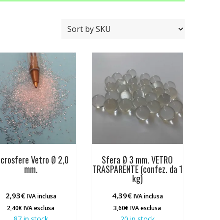
crosfere Vetro Ø 2,0
Sfera Ø 3 mm. VETRO
mm.
TRASPARENTE (confez. da 1
kg)
2,93
€
4,39
€
IVA inclusa
IVA inclusa
2,40
€
IVA esclusa
3,60
€
IVA esclusa
87 in stock
20 in stock