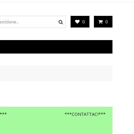
0
0
***
***CONTATTACI***