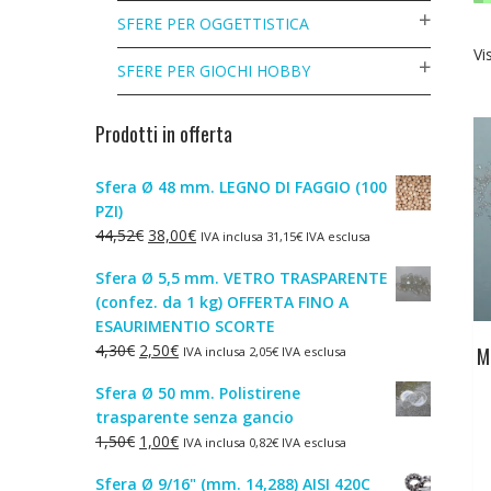
SFERE PER OGGETTISTICA
Vi
SFERE PER GIOCHI HOBBY
Prodotti in offerta
Sfera Ø 48 mm. LEGNO DI FAGGIO (100
PZI)
Il
Il
44,52
€
38,00
€
IVA inclusa
31,15
€
IVA esclusa
prezzo
prezzo
Sfera Ø 5,5 mm. VETRO TRASPARENTE
originale
attuale
(confez. da 1 kg) OFFERTA FINO A
era:
è:
ESAURIMENTIO SCORTE
44,52€.
38,00€.
Il
Il
4,30
€
2,50
€
M
IVA inclusa
2,05
€
IVA esclusa
prezzo
prezzo
Sfera Ø 50 mm. Polistirene
originale
attuale
trasparente senza gancio
era:
è:
Il
Il
1,50
€
1,00
€
IVA inclusa
0,82
€
IVA esclusa
4,30€.
2,50€.
prezzo
prezzo
Sfera Ø 9/16" (mm. 14,288) AISI 420C
originale
attuale