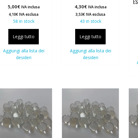
E
5,00
€
4,30
€
IVA inclusa
IVA inclusa
4,10
€
IVA esclusa
3,53
€
IVA esclusa
58 in stock
43 in stock
Leggi tutto
Leggi tutto
Aggiungi alla lista dei
Aggiungi alla lista dei
desideri
desideri