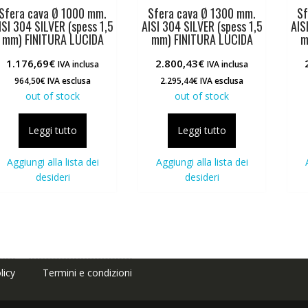
Sfera cava Ø 1000 mm.
Sfera cava Ø 1300 mm.
Sf
ISI 304 SILVER (spess 1,5
AISI 304 SILVER (spess 1,5
AIS
mm) FINITURA LUCIDA
mm) FINITURA LUCIDA
m
1.176,69
€
2.800,43
€
IVA inclusa
IVA inclusa
964,50
€
IVA esclusa
2.295,44
€
IVA esclusa
out of stock
out of stock
Leggi tutto
Leggi tutto
Aggiungi alla lista dei
Aggiungi alla lista dei
desideri
desideri
licy
Termini e condizioni