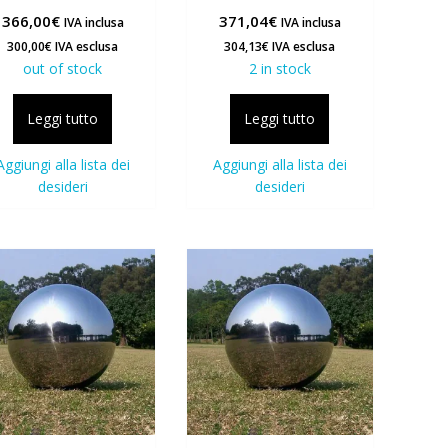
366,00
€
371,04
€
IVA inclusa
IVA inclusa
300,00
€
IVA esclusa
304,13
€
IVA esclusa
out of stock
2 in stock
Leggi tutto
Leggi tutto
Aggiungi alla lista dei
Aggiungi alla lista dei
desideri
desideri