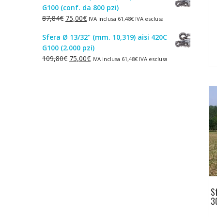
G100 (conf. da 800 pzi)
era:
è:
Il
Il
87,84
€
75,00
€
IVA inclusa
61,48
€
IVA esclusa
1,50€.
1,00€.
prezzo
prezzo
Sfera Ø 13/32" (mm. 10,319) aisi 420C
originale
attuale
G100 (2.000 pzi)
era:
è:
Il
Il
109,80
€
75,00
€
IVA inclusa
61,48
€
IVA esclusa
87,84€.
75,00€.
prezzo
prezzo
originale
attuale
era:
è:
109,80€.
75,00€.
S
3