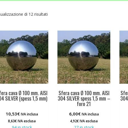
sualizzazione di 12 risultati
fera cava Ø 100 mm. AISI
Sfera cava Ø 100 mm. AISI
Sfe
04 SILVER (spess 1,5 mm)
304 SILVER spess 1,5 mm –
304
foro 21
10,53
€
6,00
€
IVA inclusa
IVA inclusa
8,63
€
IVA esclusa
4,92
€
IVA esclusa
94 in stock
27 in stock