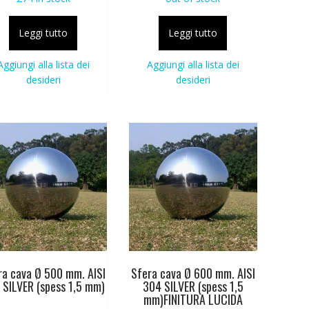
Leggi tutto
Leggi tutto
Aggiungi alla lista dei
Aggiungi alla lista dei
desideri
desideri
ra cava Ø 500 mm. AISI
Sfera cava Ø 600 mm. AISI
 SILVER (spess 1,5 mm)
304 SILVER (spess 1,5
mm)FINITURA LUCIDA