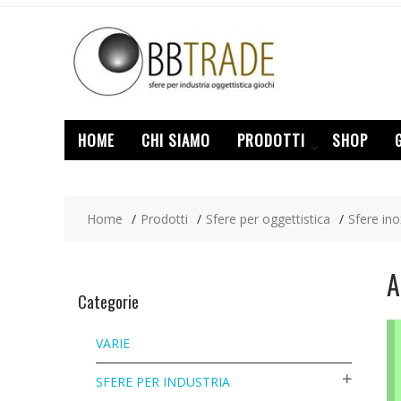
Skip
to
content
HOME
CHI SIAMO
PRODOTTI
SHOP
Home
Prodotti
Sfere per oggettistica
Sfere in
A
Categorie
VARIE
SFERE PER INDUSTRIA