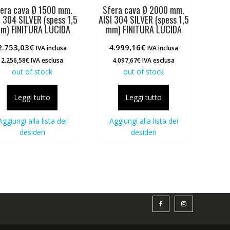
era cava Ø 1500 mm.
Sfera cava Ø 2000 mm.
I 304 SILVER (spess 1,5
AISI 304 SILVER (spess 1,5
m) FINITURA LUCIDA
mm) FINITURA LUCIDA
2.753,03
€
4.999,16
€
IVA inclusa
IVA inclusa
2.256,58
€
IVA esclusa
4.097,67
€
IVA esclusa
out of stock
out of stock
Leggi tutto
Leggi tutto
Aggiungi alla lista dei
Aggiungi alla lista dei
desideri
desideri