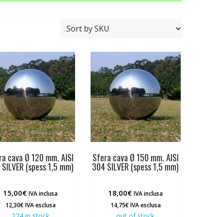
ra cava Ø 120 mm. AISI
Sfera cava Ø 150 mm. AISI
 SILVER (spess 1,5 mm)
304 SILVER (spess 1,5 mm)
15,00
€
18,00
€
IVA inclusa
IVA inclusa
12,30
€
IVA esclusa
14,75
€
IVA esclusa
274 in stock
out of stock