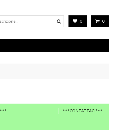
0
0
***
***CONTATTACI***