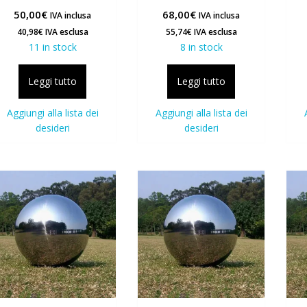
50,00
€
68,00
€
IVA inclusa
IVA inclusa
40,98
€
IVA esclusa
55,74
€
IVA esclusa
11 in stock
8 in stock
Leggi tutto
Leggi tutto
Aggiungi alla lista dei
Aggiungi alla lista dei
desideri
desideri