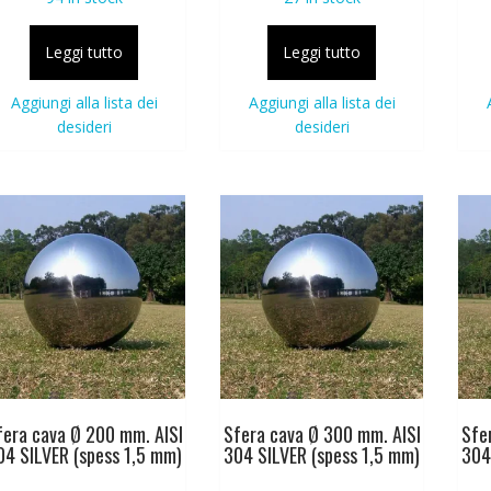
Leggi tutto
Leggi tutto
Aggiungi alla lista dei
Aggiungi alla lista dei
desideri
desideri
fera cava Ø 200 mm. AISI
Sfera cava Ø 300 mm. AISI
Sfe
04 SILVER (spess 1,5 mm)
304 SILVER (spess 1,5 mm)
304