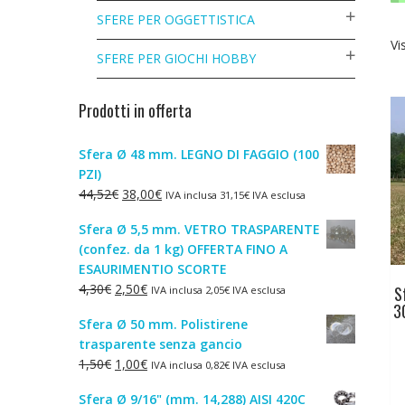
SFERE PER OGGETTISTICA
Vi
SFERE PER GIOCHI HOBBY
Prodotti in offerta
Sfera Ø 48 mm. LEGNO DI FAGGIO (100
PZI)
Il
Il
44,52
€
38,00
€
IVA inclusa
31,15
€
IVA esclusa
prezzo
prezzo
Sfera Ø 5,5 mm. VETRO TRASPARENTE
originale
attuale
(confez. da 1 kg) OFFERTA FINO A
era:
è:
ESAURIMENTIO SCORTE
44,52€.
38,00€.
Il
Il
4,30
€
2,50
€
S
IVA inclusa
2,05
€
IVA esclusa
3
prezzo
prezzo
Sfera Ø 50 mm. Polistirene
originale
attuale
trasparente senza gancio
era:
è:
Il
Il
1,50
€
1,00
€
IVA inclusa
0,82
€
IVA esclusa
4,30€.
2,50€.
prezzo
prezzo
Sfera Ø 9/16" (mm. 14,288) AISI 420C
originale
attuale