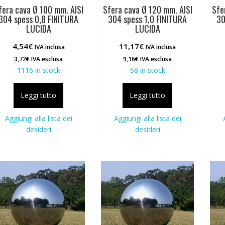
fera cava Ø 100 mm. AISI
Sfera cava Ø 120 mm. AISI
Sfe
304 spess 0,8 FINITURA
304 spess 1,0 FINITURA
30
LUCIDA
LUCIDA
4,54
€
11,17
€
IVA inclusa
IVA inclusa
3,72
€
IVA esclusa
9,16
€
IVA esclusa
1116 in stock
58 in stock
Leggi tutto
Leggi tutto
Aggiungi alla lista dei
Aggiungi alla lista dei
desideri
desideri