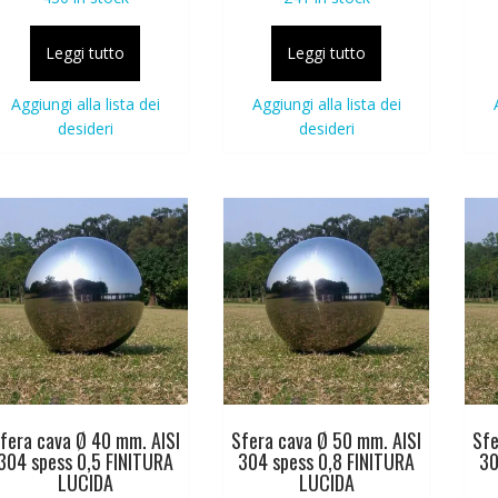
Leggi tutto
Leggi tutto
Aggiungi alla lista dei
Aggiungi alla lista dei
desideri
desideri
fera cava Ø 40 mm. AISI
Sfera cava Ø 50 mm. AISI
Sfe
304 spess 0,5 FINITURA
304 spess 0,8 FINITURA
30
LUCIDA
LUCIDA