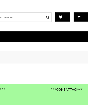
0
0
***
***CONTATTACI***