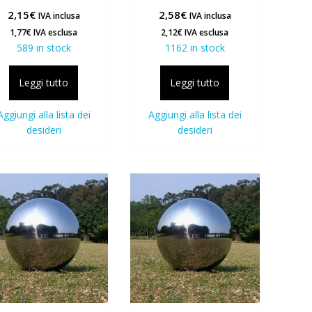
2,15
€
2,58
€
IVA inclusa
IVA inclusa
1,77
€
IVA esclusa
2,12
€
IVA esclusa
589 in stock
1162 in stock
Leggi tutto
Leggi tutto
Aggiungi alla lista dei
Aggiungi alla lista dei
desideri
desideri