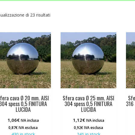
sualizzazione di 23 risultati
fera cava Ø 20 mm. AISI
Sfera cava Ø 25 mm. AISI
Sfe
304 spess 0,5 FINITURA
304 spess 0,5 FINITURA
316 
LUCIDA
LUCIDA
1,06
€
1,12
€
IVA inclusa
IVA inclusa
0,87
€
IVA esclusa
0,92
€
IVA esclusa
430 in stock
241 in stock