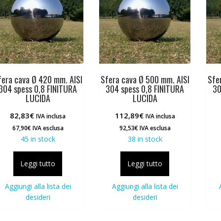
fera cava Ø 420 mm. AISI
Sfera cava Ø 500 mm. AISI
Sfe
304 spess 0,8 FINITURA
304 spess 0,8 FINITURA
30
LUCIDA
LUCIDA
82,83
€
112,89
€
IVA inclusa
IVA inclusa
67,90
€
IVA esclusa
92,53
€
IVA esclusa
45 in stock
38 in stock
Leggi tutto
Leggi tutto
Aggiungi alla lista dei
Aggiungi alla lista dei
desideri
desideri