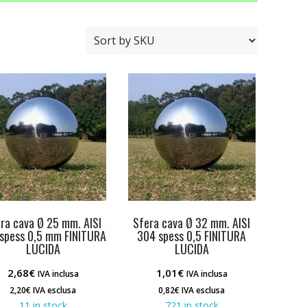
ra cava Ø 25 mm. AISI
Sfera cava Ø 32 mm. AISI
spess 0,5 mm FINITURA
304 spess 0,5 FINITURA
LUCIDA
LUCIDA
2,68
€
1,01
€
IVA inclusa
IVA inclusa
2,20
€
IVA esclusa
0,82
€
IVA esclusa
11 in stock
721 in stock