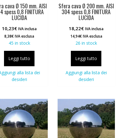
ra cava Ø 150 mm. AISI
Sfera cava Ø 200 mm. AISI
4 spess 0,8 FINITURA
304 spess 0,8 FINITURA
LUCIDA
LUCIDA
10,23
€
18,22
€
IVA inclusa
IVA inclusa
8,38
€
IVA esclusa
14,94
€
IVA esclusa
45 in stock
26 in stock
Leggi tutto
Leggi tutto
Aggiungi alla lista dei
Aggiungi alla lista dei
desideri
desideri