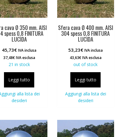
ra cava Ø 350 mm. AISI
Sfera cava Ø 400 mm. AISI
4 spess 0,8 FINITURA
304 spess 0,8 FINITURA
LUCIDA
LUCIDA
45,73
€
53,23
€
IVA inclusa
IVA inclusa
37,48
€
IVA esclusa
43,63
€
IVA esclusa
21 in stock
out of stock
Leggi tutto
Leggi tutto
Aggiungi alla lista dei
Aggiungi alla lista dei
desideri
desideri