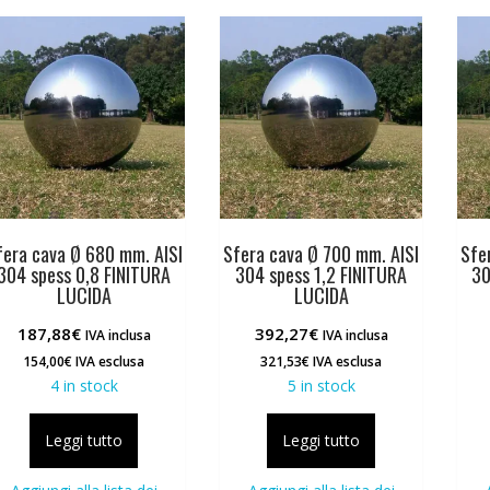
fera cava Ø 680 mm. AISI
Sfera cava Ø 700 mm. AISI
Sfe
304 spess 0,8 FINITURA
304 spess 1,2 FINITURA
30
LUCIDA
LUCIDA
187,88
€
392,27
€
IVA inclusa
IVA inclusa
154,00
€
IVA esclusa
321,53
€
IVA esclusa
4 in stock
5 in stock
Leggi tutto
Leggi tutto