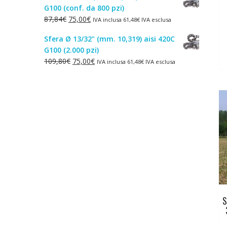
G100 (conf. da 800 pzi)
era:
è:
Il
Il
87,84
€
75,00
€
IVA inclusa
61,48
€
IVA esclusa
1,50€.
1,00€.
prezzo
prezzo
Sfera Ø 13/32" (mm. 10,319) aisi 420C
originale
attuale
G100 (2.000 pzi)
era:
è:
Il
Il
109,80
€
75,00
€
IVA inclusa
61,48
€
IVA esclusa
87,84€.
75,00€.
prezzo
prezzo
originale
attuale
era:
è:
109,80€.
75,00€.
S