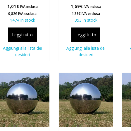
1,01
€
1,69
€
IVA inclusa
IVA inclusa
0,82
€
IVA esclusa
1,39
€
IVA esclusa
1474 in stock
353 in stock
Leggi tutto
Leggi tutto
Aggiungi alla lista dei
Aggiungi alla lista dei
desideri
desideri