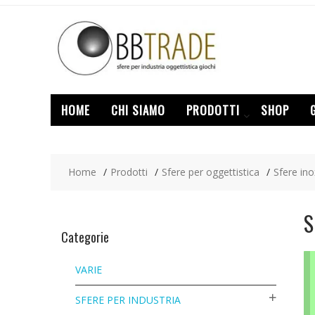
Skip
to
content
HOME
CHI SIAMO
PRODOTTI
SHOP
Home
Prodotti
Sfere per oggettistica
Sfere in
S
Categorie
VARIE
SFERE PER INDUSTRIA