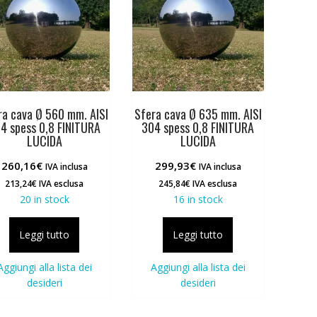
ra cava Ø 560 mm. AISI
Sfera cava Ø 635 mm. AISI
4 spess 0,8 FINITURA
304 spess 0,8 FINITURA
LUCIDA
LUCIDA
260,16
€
299,93
€
IVA inclusa
IVA inclusa
213,24
€
IVA esclusa
245,84
€
IVA esclusa
20 in stock
16 in stock
Leggi tutto
Leggi tutto
Aggiungi alla lista dei
Aggiungi alla lista dei
desideri
desideri