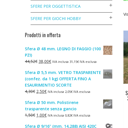
SFERE PER OGGETTISTICA
Vi
SFERE PER GIOCHI HOBBY
Prodotti in offerta
Sfera Ø 48 mm. LEGNO DI FAGGIO (100
PZI)
Il
Il
44,52
€
38,00
€
IVA inclusa
31,15
€
IVA esclusa
prezzo
prezzo
Sfera Ø 5,5 mm. VETRO TRASPARENTE
originale
attuale
(confez. da 1 kg) OFFERTA FINO A
era:
è:
ESAURIMENTIO SCORTE
44,52€.
38,00€.
Il
Il
4,30
€
2,50
€
S
IVA inclusa
2,05
€
IVA esclusa
prezzo
prezzo
Sfera Ø 50 mm. Polistirene
originale
attuale
trasparente senza gancio
era:
è:
Il
Il
1,50
€
1,00
€
IVA inclusa
0,82
€
IVA esclusa
4,30€.
2,50€.
prezzo
prezzo
Sfera Ø 9/16" (mm. 14,288) AISI 420C
originale
attuale