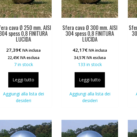
fera cava Ø 250 mm. AISI
Sfera cava Ø 300 mm. AISI
Sfe
304 spess 0,8 FINITURA
304 spess 0,8 FINITURA
30
LUCIDA
LUCIDA
27,39
€
42,17
€
IVA inclusa
IVA inclusa
22,45
€
IVA esclusa
34,57
€
IVA esclusa
7 in stock
133 in stock
Leggi tutto
Leggi tutto
Aggiungi alla lista dei
Aggiungi alla lista dei
desideri
desideri