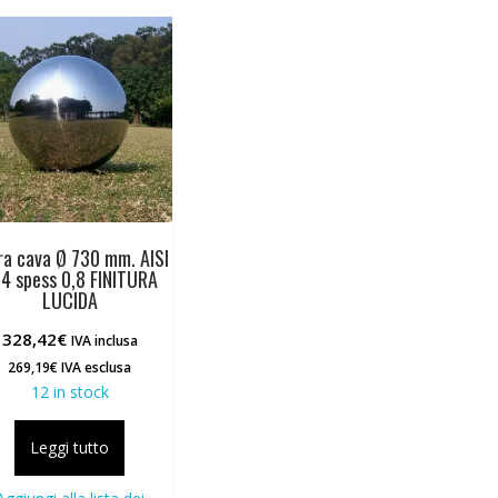
ra cava Ø 730 mm. AISI
4 spess 0,8 FINITURA
LUCIDA
328,42
€
IVA inclusa
269,19
€
IVA esclusa
12 in stock
Leggi tutto