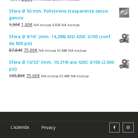
44,52€.
38,00€.
prezzo
prezzo
Sfera Ø 50 mm. Polistirene trasparente senza
originale
attuale
gancio
era:
è:
Il
Il
1,50
€
1,00
€
IVA inclusa
0,82
€
IVA esclusa
4,30€.
2,50€.
prezzo
prezzo
Sfera Ø 9/16" (mm. 14,288) AISI 420C G100 (conf.
originale
attuale
da 800 pzi)
era:
è:
Il
Il
87,84
€
75,00
€
IVA inclusa
61,48
€
IVA esclusa
1,50€.
1,00€.
prezzo
prezzo
Sfera Ø 13/32" (mm. 10,319) aisi 420C G100 (2.000
originale
attuale
pzi)
era:
è:
Il
Il
109,80
€
75,00
€
IVA inclusa
61,48
€
IVA esclusa
87,84€.
75,00€.
prezzo
prezzo
originale
attuale
era:
è:
109,80€.
75,00€.
L’azienda
Privacy