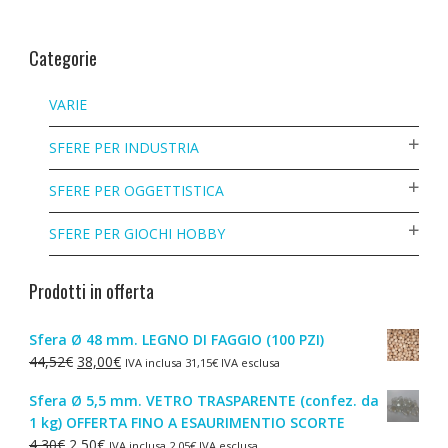
Categorie
VARIE
SFERE PER INDUSTRIA
SFERE PER OGGETTISTICA
SFERE PER GIOCHI HOBBY
Prodotti in offerta
Sfera Ø 48 mm. LEGNO DI FAGGIO (100 PZI)
Il
Il
44,52
€
38,00
€
IVA inclusa
31,15
€
IVA esclusa
prezzo
prezzo
Sfera Ø 5,5 mm. VETRO TRASPARENTE (confez. da
originale
attuale
1 kg) OFFERTA FINO A ESAURIMENTIO SCORTE
era:
è:
Il
Il
4,30
€
2,50
€
IVA inclusa
2,05
€
IVA esclusa