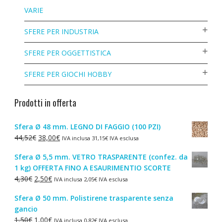
VARIE
SFERE PER INDUSTRIA
SFERE PER OGGETTISTICA
SFERE PER GIOCHI HOBBY
Prodotti in offerta
Sfera Ø 48 mm. LEGNO DI FAGGIO (100 PZI)
Il
Il
44,52
€
38,00
€
IVA inclusa
31,15
€
IVA esclusa
prezzo
prezzo
Sfera Ø 5,5 mm. VETRO TRASPARENTE (confez. da
originale
attuale
1 kg) OFFERTA FINO A ESAURIMENTIO SCORTE
era:
è:
Il
Il
4,30
€
2,50
€
IVA inclusa
2,05
€
IVA esclusa
44,52€.
38,00€.
prezzo
prezzo
Sfera Ø 50 mm. Polistirene trasparente senza
originale
attuale
gancio
era:
è:
Il
Il
1,50
€
1,00
€
IVA inclusa
0,82
€
IVA esclusa
4,30€.
2,50€.