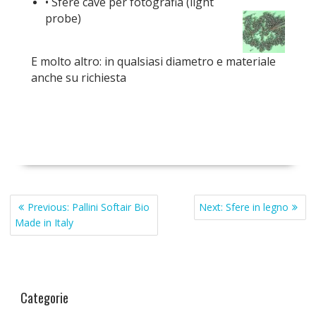
• Sfere cave per fotografia (light
probe)
E molto altro: in qualsiasi diametro e materiale
anche su richiesta
Navigazione
Previous
Next
Previous:
Pallini Softair Bio
Next:
Sfere in legno
articoli
post:
post:
Made in Italy
Categorie