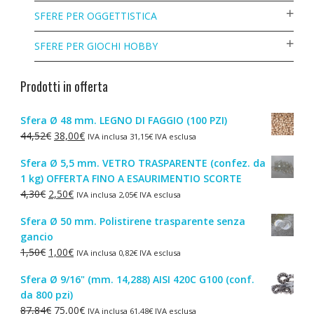
SFERE PER OGGETTISTICA
SFERE PER GIOCHI HOBBY
Prodotti in offerta
Sfera Ø 48 mm. LEGNO DI FAGGIO (100 PZI)
Il
Il
44,52
€
38,00
€
IVA inclusa
31,15
€
IVA esclusa
prezzo
prezzo
Sfera Ø 5,5 mm. VETRO TRASPARENTE (confez. da
originale
attuale
1 kg) OFFERTA FINO A ESAURIMENTIO SCORTE
era:
è:
Il
Il
4,30
€
2,50
€
IVA inclusa
2,05
€
IVA esclusa
44,52€.
38,00€.
prezzo
prezzo
Sfera Ø 50 mm. Polistirene trasparente senza
originale
attuale
gancio
era:
è:
Il
Il
1,50
€
1,00
€
IVA inclusa
0,82
€
IVA esclusa
4,30€.
2,50€.
prezzo
prezzo
Sfera Ø 9/16" (mm. 14,288) AISI 420C G100 (conf.
originale
attuale
da 800 pzi)
era:
è:
Il
Il
87,84
€
75,00
€
IVA inclusa
61,48
€
IVA esclusa
1,50€.
1,00€.