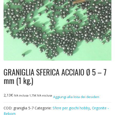
GRANIGLIA SFERICA ACCIAIO Ø 5 – 7
mm (1 kg.)
2,13
€
IVA inclusa
1,75
€
IVA esclusa
Aggiungi alla lista dei desideri
COD:
graniglia 5-7
Categorie:
Sfere per giochi hobby
,
Orgonite -
Reborn