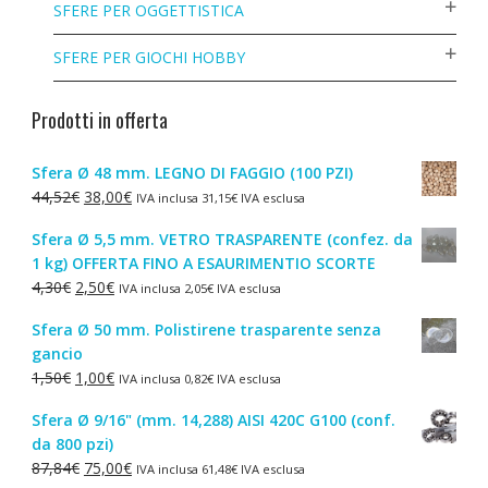
SFERE PER OGGETTISTICA
SFERE PER GIOCHI HOBBY
Prodotti in offerta
Sfera Ø 48 mm. LEGNO DI FAGGIO (100 PZI)
Il
Il
44,52
€
38,00
€
IVA inclusa
31,15
€
IVA esclusa
prezzo
prezzo
Sfera Ø 5,5 mm. VETRO TRASPARENTE (confez. da
originale
attuale
1 kg) OFFERTA FINO A ESAURIMENTIO SCORTE
era:
è:
Il
Il
4,30
€
2,50
€
IVA inclusa
2,05
€
IVA esclusa
44,52€.
38,00€.
prezzo
prezzo
Sfera Ø 50 mm. Polistirene trasparente senza
originale
attuale
gancio
era:
è:
Il
Il
1,50
€
1,00
€
IVA inclusa
0,82
€
IVA esclusa
4,30€.
2,50€.
prezzo
prezzo
Sfera Ø 9/16" (mm. 14,288) AISI 420C G100 (conf.
originale
attuale
da 800 pzi)
era:
è:
Il
Il
87,84
€
75,00
€
IVA inclusa
61,48
€
IVA esclusa
1,50€.
1,00€.