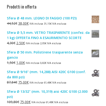
Prodotti in offerta
Sfera Ø 48 mm. LEGNO DI FAGGIO (100 PZI)
Il
Il
44,52
€
38,00
€
IVA inclusa
31,15
€
IVA esclusa
prezzo
prezzo
Sfera Ø 5,5 mm. VETRO TRASPARENTE (confez. da
originale
attuale
1 kg) OFFERTA FINO A ESAURIMENTIO SCORTE
era:
è:
Il
Il
4,30
€
2,50
€
IVA inclusa
2,05
€
IVA esclusa
44,52€.
38,00€.
prezzo
prezzo
Sfera Ø 50 mm. Polistirene trasparente senza
originale
attuale
gancio
era:
è:
Il
Il
1,50
€
1,00
€
IVA inclusa
0,82
€
IVA esclusa
4,30€.
2,50€.
prezzo
prezzo
Sfera Ø 9/16" (mm. 14,288) AISI 420C G100 (conf.
originale
attuale
da 800 pzi)
era:
è:
Il
Il
87,84
€
75,00
€
IVA inclusa
61,48
€
IVA esclusa
1,50€.
1,00€.
prezzo
prezzo
Sfera Ø 13/32" (mm. 10,319) aisi 420C G100 (2.000
originale
attuale
pzi)
era:
è:
Il
Il
109,80
€
75,00
€
IVA inclusa
61,48
€
IVA esclusa
87,84€.
75,00€.