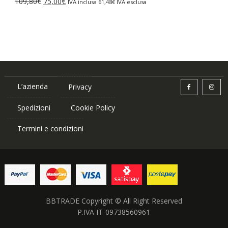
Il
Il
109,80
€
75,00
€
IVA inclusa
61,48
€
IVA esclusa
87,84€.
75,00€.
prezzo
prezzo
originale
attuale
era:
è:
109,80€.
75,00€.
L’azienda
Privacy
Spedizioni
Cookie Policy
Termini e condizioni
BBTRADE Copyright © All Right Reserved
P.IVA IT-09738560961