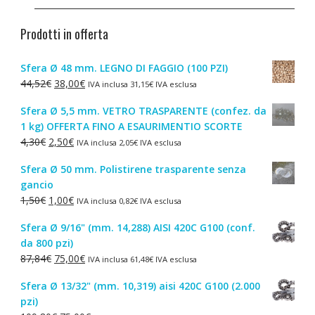
Prodotti in offerta
Sfera Ø 48 mm. LEGNO DI FAGGIO (100 PZI)
Il
Il
44,52
€
38,00
€
IVA inclusa
31,15
€
IVA esclusa
prezzo
prezzo
Sfera Ø 5,5 mm. VETRO TRASPARENTE (confez. da
originale
attuale
1 kg) OFFERTA FINO A ESAURIMENTIO SCORTE
era:
è:
Il
Il
4,30
€
2,50
€
IVA inclusa
2,05
€
IVA esclusa
44,52€.
38,00€.
prezzo
prezzo
Sfera Ø 50 mm. Polistirene trasparente senza
originale
attuale
gancio
era:
è:
Il
Il
1,50
€
1,00
€
IVA inclusa
0,82
€
IVA esclusa
4,30€.
2,50€.
prezzo
prezzo
Sfera Ø 9/16" (mm. 14,288) AISI 420C G100 (conf.
originale
attuale
da 800 pzi)
era:
è:
Il
Il
87,84
€
75,00
€
IVA inclusa
61,48
€
IVA esclusa
1,50€.
1,00€.
prezzo
prezzo
Sfera Ø 13/32" (mm. 10,319) aisi 420C G100 (2.000
originale
attuale
pzi)
era:
è: