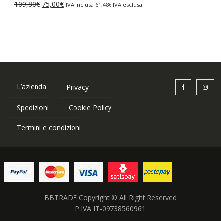
Il
Il
109,80
€
75,00
€
IVA inclusa
61,48
€
IVA esclusa
87,84€.
75,00€.
prezzo
prezzo
originale
attuale
era:
è:
109,80€.
75,00€.
L’azienda
Privacy
Spedizioni
Cookie Policy
Termini e condizioni
BBTRADE Copyright © All Right Reserved
P.IVA IT-09738560961