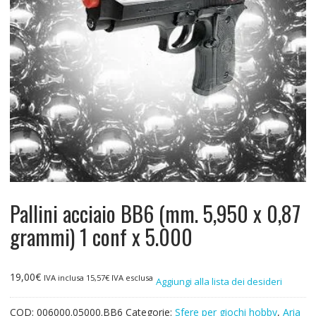
Pallini acciaio BB6 (mm. 5,950 x 0,87
grammi) 1 conf x 5.000
19,00
€
IVA inclusa
15,57
€
IVA esclusa
Aggiungi alla lista dei desideri
COD:
006000.05000.BB6
Categorie:
Sfere per giochi hobby
,
Aria