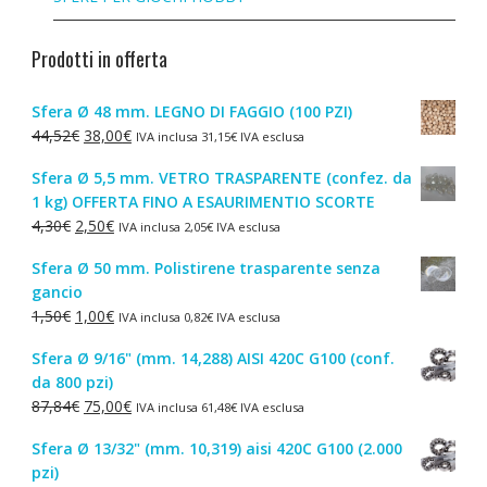
Prodotti in offerta
Sfera Ø 48 mm. LEGNO DI FAGGIO (100 PZI)
Il
Il
44,52
€
38,00
€
IVA inclusa
31,15
€
IVA esclusa
prezzo
prezzo
Sfera Ø 5,5 mm. VETRO TRASPARENTE (confez. da
originale
attuale
1 kg) OFFERTA FINO A ESAURIMENTIO SCORTE
era:
è:
Il
Il
4,30
€
2,50
€
IVA inclusa
2,05
€
IVA esclusa
44,52€.
38,00€.
prezzo
prezzo
Sfera Ø 50 mm. Polistirene trasparente senza
originale
attuale
gancio
era:
è:
Il
Il
1,50
€
1,00
€
IVA inclusa
0,82
€
IVA esclusa
4,30€.
2,50€.
prezzo
prezzo
Sfera Ø 9/16" (mm. 14,288) AISI 420C G100 (conf.
originale
attuale
da 800 pzi)
era:
è:
Il
Il
87,84
€
75,00
€
IVA inclusa
61,48
€
IVA esclusa
1,50€.
1,00€.
prezzo
prezzo
Sfera Ø 13/32" (mm. 10,319) aisi 420C G100 (2.000
originale
attuale
pzi)
era:
è: