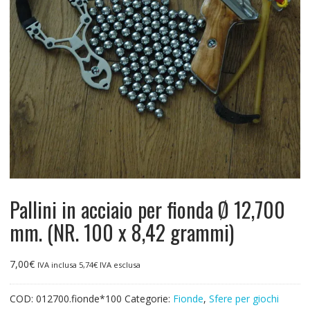
Pallini in acciaio per fionda Ø 12,700
mm. (NR. 100 x 8,42 grammi)
7,00
€
IVA inclusa
5,74
€
IVA esclusa
COD:
012700.fionde*100
Categorie:
Fionde
,
Sfere per giochi