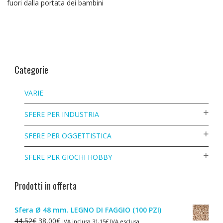
fuori dalla portata dei bambini
Categorie
VARIE
SFERE PER INDUSTRIA
SFERE PER OGGETTISTICA
SFERE PER GIOCHI HOBBY
Prodotti in offerta
Sfera Ø 48 mm. LEGNO DI FAGGIO (100 PZI)
Il
Il
44,52
€
38,00
€
IVA inclusa
31,15
€
IVA esclusa