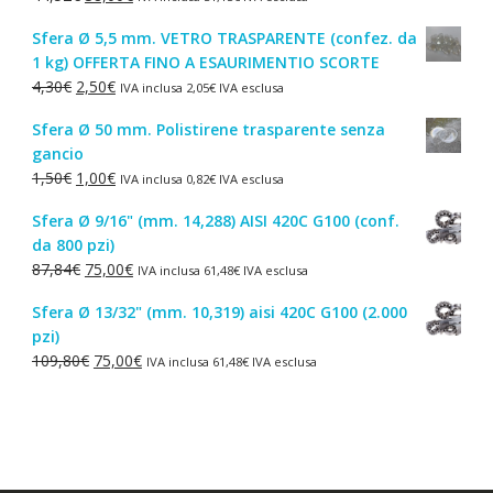
prezzo
prezzo
Sfera Ø 5,5 mm. VETRO TRASPARENTE (confez. da
originale
attuale
1 kg) OFFERTA FINO A ESAURIMENTIO SCORTE
era:
è:
Il
Il
4,30
€
2,50
€
IVA inclusa
2,05
€
IVA esclusa
44,52€.
38,00€.
prezzo
prezzo
Sfera Ø 50 mm. Polistirene trasparente senza
originale
attuale
gancio
era:
è:
Il
Il
1,50
€
1,00
€
IVA inclusa
0,82
€
IVA esclusa
4,30€.
2,50€.
prezzo
prezzo
Sfera Ø 9/16" (mm. 14,288) AISI 420C G100 (conf.
originale
attuale
da 800 pzi)
era:
è:
Il
Il
87,84
€
75,00
€
IVA inclusa
61,48
€
IVA esclusa
1,50€.
1,00€.
prezzo
prezzo
Sfera Ø 13/32" (mm. 10,319) aisi 420C G100 (2.000
originale
attuale
pzi)
era:
è:
Il
Il
109,80
€
75,00
€
IVA inclusa
61,48
€
IVA esclusa
87,84€.
75,00€.
prezzo
prezzo
originale
attuale
era:
è:
109,80€.
75,00€.