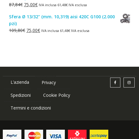
Il
Il
87,84
€
75,00
€
IVA inclusa
61,48
€
IVA esclusa
1,50€.
1,00€.
prezzo
prezzo
Sfera Ø 13/32" (mm. 10,319) aisi 420C G100 (2.000
originale
attuale
pzi)
era:
è:
Il
Il
109,80
€
75,00
€
IVA inclusa
61,48
€
IVA esclusa
87,84€.
75,00€.
prezzo
prezzo
originale
attuale
era:
è:
109,80€.
75,00€.
L’azienda
Privacy
Spedizioni
Cookie Policy
Termini e condizioni