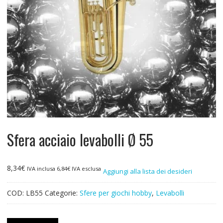
Sfera acciaio levabolli Ø 55
8,34
€
IVA inclusa
6,84
€
IVA esclusa
Aggiungi alla lista dei desideri
COD:
LB55
Categorie:
Sfere per giochi hobby
,
Levabolli