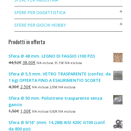
SFERE PER OGGETTISTICA
SFERE PER GIOCHI HOBBY
Prodotti in offerta
Sfera Ø 48 mm. LEGNO DI FAGGIO (100 PZI)
Il
Il
44,52
€
38,00
€
IVA inclusa
31,15
€
IVA esclusa
prezzo
prezzo
Sfera Ø 5,5 mm. VETRO TRASPARENTE (confez. da
originale
attuale
1 kg) OFFERTA FINO A ESAURIMENTIO SCORTE
era:
è:
Il
Il
4,30
€
2,50
€
IVA inclusa
2,05
€
IVA esclusa
44,52€.
38,00€.
prezzo
prezzo
Sfera Ø 50 mm. Polistirene trasparente senza
originale
attuale
gancio
era:
è:
Il
Il
1,50
€
1,00
€
IVA inclusa
0,82
€
IVA esclusa
4,30€.
2,50€.
prezzo
prezzo
Sfera Ø 9/16" (mm. 14,288) AISI 420C G100 (conf.
originale
attuale
da 800 pzi)
era:
è: