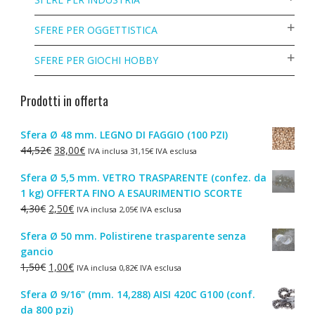
SFERE PER OGGETTISTICA
SFERE PER GIOCHI HOBBY
Prodotti in offerta
Sfera Ø 48 mm. LEGNO DI FAGGIO (100 PZI)
Il
Il
44,52
€
38,00
€
IVA inclusa
31,15
€
IVA esclusa
prezzo
prezzo
Sfera Ø 5,5 mm. VETRO TRASPARENTE (confez. da
originale
attuale
1 kg) OFFERTA FINO A ESAURIMENTIO SCORTE
era:
è:
Il
Il
4,30
€
2,50
€
IVA inclusa
2,05
€
IVA esclusa
44,52€.
38,00€.
prezzo
prezzo
Sfera Ø 50 mm. Polistirene trasparente senza
originale
attuale
gancio
era:
è:
Il
Il
1,50
€
1,00
€
IVA inclusa
0,82
€
IVA esclusa
4,30€.
2,50€.
prezzo
prezzo
Sfera Ø 9/16" (mm. 14,288) AISI 420C G100 (conf.
originale
attuale
da 800 pzi)
era:
è: