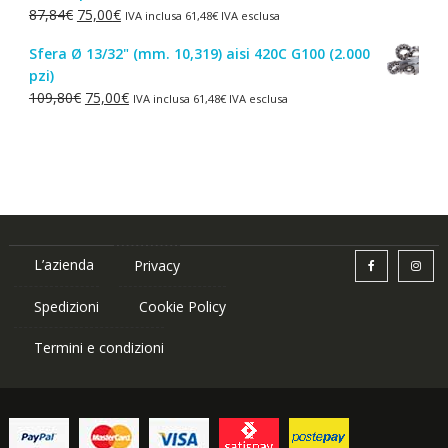
Il
Il
87,84
€
75,00
€
IVA inclusa
61,48
€
IVA esclusa
1,50€.
1,00€.
prezzo
prezzo
Sfera Ø 13/32" (mm. 10,319) aisi 420C G100 (2.000
originale
attuale
pzi)
era:
è:
Il
Il
109,80
€
75,00
€
IVA inclusa
61,48
€
IVA esclusa
87,84€.
75,00€.
prezzo
prezzo
originale
attuale
era:
è:
109,80€.
75,00€.
L’azienda
Privacy
Spedizioni
Cookie Policy
Termini e condizioni