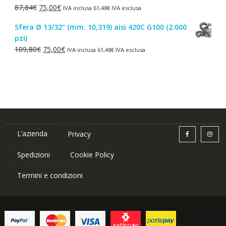
Il
Il
87,84
€
75,00
€
IVA inclusa
61,48
€
IVA esclusa
1,50€.
1,00€.
prezzo
prezzo
Sfera Ø 13/32" (mm. 10,319) aisi 420C G100 (2.000
originale
attuale
pzi)
era:
è:
Il
Il
109,80
€
75,00
€
IVA inclusa
61,48
€
IVA esclusa
87,84€.
75,00€.
prezzo
prezzo
originale
attuale
era:
è:
109,80€.
75,00€.
L’azienda
Privacy
Spedizioni
Cookie Policy
Termini e condizioni