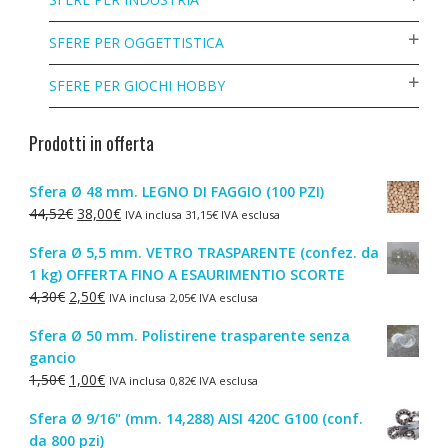
SFERE PER OGGETTISTICA
SFERE PER GIOCHI HOBBY
Prodotti in offerta
Sfera Ø 48 mm. LEGNO DI FAGGIO (100 PZI)
Il
Il
44,52
€
38,00
€
IVA inclusa
31,15
€
IVA esclusa
prezzo
prezzo
Sfera Ø 5,5 mm. VETRO TRASPARENTE (confez. da
originale
attuale
1 kg) OFFERTA FINO A ESAURIMENTIO SCORTE
era:
è:
Il
Il
4,30
€
2,50
€
IVA inclusa
2,05
€
IVA esclusa
44,52€.
38,00€.
prezzo
prezzo
Sfera Ø 50 mm. Polistirene trasparente senza
originale
attuale
gancio
era:
è:
Il
Il
1,50
€
1,00
€
IVA inclusa
0,82
€
IVA esclusa
4,30€.
2,50€.
prezzo
prezzo
Sfera Ø 9/16" (mm. 14,288) AISI 420C G100 (conf.
originale
attuale
da 800 pzi)
era:
è: