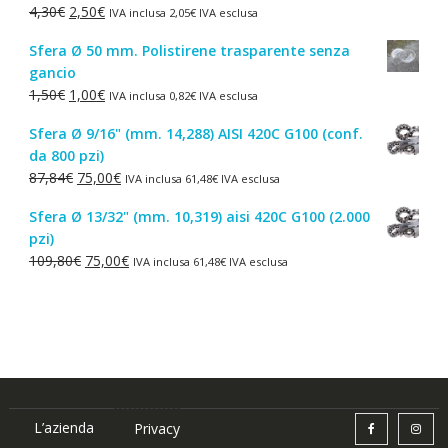
Il
Il
4,30
€
2,50
€
IVA inclusa
2,05
€
IVA esclusa
44,52€.
38,00€.
prezzo
prezzo
Sfera Ø 50 mm. Polistirene trasparente senza
originale
attuale
gancio
era:
è:
Il
Il
1,50
€
1,00
€
IVA inclusa
0,82
€
IVA esclusa
4,30€.
2,50€.
prezzo
prezzo
Sfera Ø 9/16" (mm. 14,288) AISI 420C G100 (conf.
originale
attuale
da 800 pzi)
era:
è:
Il
Il
87,84
€
75,00
€
IVA inclusa
61,48
€
IVA esclusa
1,50€.
1,00€.
prezzo
prezzo
Sfera Ø 13/32" (mm. 10,319) aisi 420C G100 (2.000
originale
attuale
pzi)
era:
è:
Il
Il
109,80
€
75,00
€
IVA inclusa
61,48
€
IVA esclusa
87,84€.
75,00€.
prezzo
prezzo
originale
attuale
era:
è:
109,80€.
75,00€.
L’azienda
Privacy