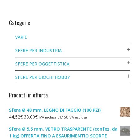
Categorie
VARIE
SFERE PER INDUSTRIA
SFERE PER OGGETTISTICA
SFERE PER GIOCHI HOBBY
Prodotti in offerta
Sfera Ø 48 mm. LEGNO DI FAGGIO (100 PZI)
Il
Il
44,52
€
38,00
€
IVA inclusa
31,15
€
IVA esclusa
prezzo
prezzo
Sfera Ø 5,5 mm. VETRO TRASPARENTE (confez. da
originale
attuale
1 kg) OFFERTA FINO A ESAURIMENTIO SCORTE
era:
è: