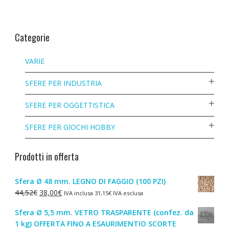
Categorie
VARIE
SFERE PER INDUSTRIA
SFERE PER OGGETTISTICA
SFERE PER GIOCHI HOBBY
Prodotti in offerta
Sfera Ø 48 mm. LEGNO DI FAGGIO (100 PZI)
Il
Il
44,52
€
38,00
€
IVA inclusa
31,15
€
IVA esclusa
prezzo
prezzo
Sfera Ø 5,5 mm. VETRO TRASPARENTE (confez. da
originale
attuale
1 kg) OFFERTA FINO A ESAURIMENTIO SCORTE
era:
è: