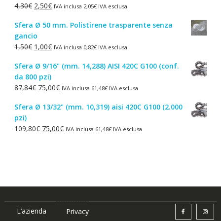
Il
Il
4,30
€
2,50
€
IVA inclusa
2,05
€
IVA esclusa
44,52€.
38,00€.
prezzo
prezzo
Sfera Ø 50 mm. Polistirene trasparente senza
originale
attuale
gancio
era:
è:
Il
Il
1,50
€
1,00
€
IVA inclusa
0,82
€
IVA esclusa
4,30€.
2,50€.
prezzo
prezzo
Sfera Ø 9/16" (mm. 14,288) AISI 420C G100 (conf.
originale
attuale
da 800 pzi)
era:
è:
Il
Il
87,84
€
75,00
€
IVA inclusa
61,48
€
IVA esclusa
1,50€.
1,00€.
prezzo
prezzo
Sfera Ø 13/32" (mm. 10,319) aisi 420C G100 (2.000
originale
attuale
pzi)
era:
è:
Il
Il
109,80
€
75,00
€
IVA inclusa
61,48
€
IVA esclusa
87,84€.
75,00€.
prezzo
prezzo
originale
attuale
era:
è:
109,80€.
75,00€.
L’azienda
Privacy