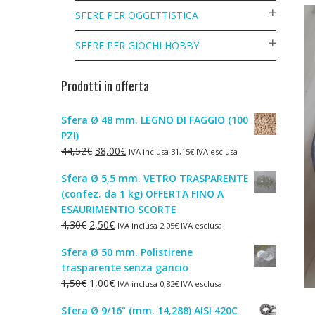
SFERE PER OGGETTISTICA
SFERE PER GIOCHI HOBBY
Prodotti in offerta
Sfera Ø 48 mm. LEGNO DI FAGGIO (100
PZI)
Il
Il
44,52
€
38,00
€
IVA inclusa
31,15
€
IVA esclusa
prezzo
prezzo
Sfera Ø 5,5 mm. VETRO TRASPARENTE
originale
attuale
(confez. da 1 kg) OFFERTA FINO A
era:
è:
ESAURIMENTIO SCORTE
44,52€.
38,00€.
Il
Il
4,30
€
2,50
€
IVA inclusa
2,05
€
IVA esclusa
prezzo
prezzo
Sfera Ø 50 mm. Polistirene
originale
attuale
trasparente senza gancio
era:
è:
Il
Il
1,50
€
1,00
€
IVA inclusa
0,82
€
IVA esclusa
4,30€.
2,50€.
prezzo
prezzo
Sfera Ø 9/16" (mm. 14,288) AISI 420C
originale
attuale