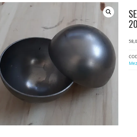
SE
2
58,
CO
Mez