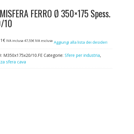
MISFERA FERRO Ø 350×175 Spess.
0/10
01
€
IVA inclusa
47,55
€
IVA esclusa
Aggiungi alla lista dei desideri
D:
M350x175x20/10.FE
Categorie:
Sfere per industria
,
za sfera cava