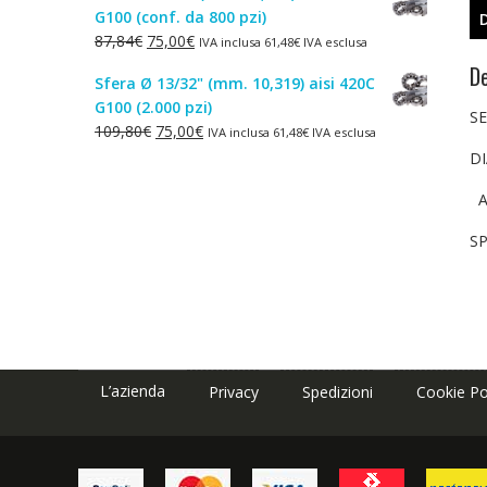
G100 (conf. da 800 pzi)
era:
è:
Il
Il
87,84
€
75,00
€
IVA inclusa
61,48
€
IVA esclusa
1,50€.
1,00€.
prezzo
prezzo
De
Sfera Ø 13/32" (mm. 10,319) aisi 420C
originale
attuale
G100 (2.000 pzi)
era:
è:
SE
Il
Il
109,80
€
75,00
€
IVA inclusa
61,48
€
IVA esclusa
87,84€.
75,00€.
prezzo
prezzo
D
originale
attuale
A
era:
è:
109,80€.
75,00€.
SP
L’azienda
Privacy
Spedizioni
Cookie Po