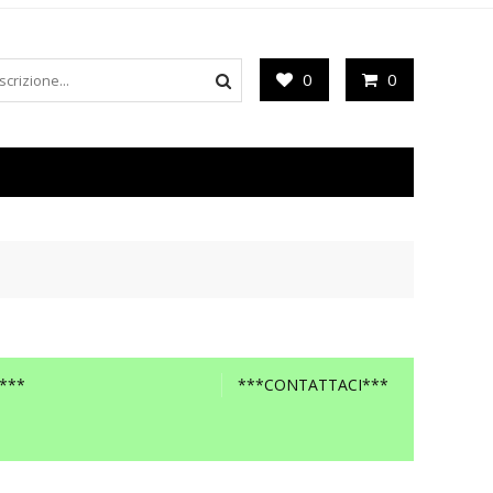
0
0
***
***CONTATTACI***