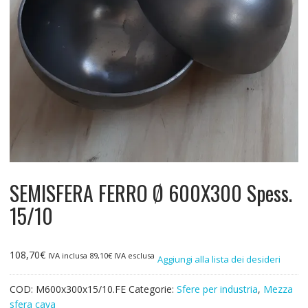
SEMISFERA FERRO Ø 600X300 Spess.
15/10
108,70
€
IVA inclusa
89,10
€
IVA esclusa
Aggiungi alla lista dei desideri
COD:
M600x300x15/10.FE
Categorie:
Sfere per industria
,
Mezza
sfera cava