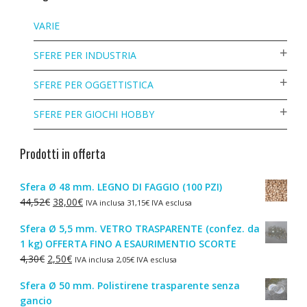
VARIE
SFERE PER INDUSTRIA
SFERE PER OGGETTISTICA
SFERE PER GIOCHI HOBBY
Prodotti in offerta
Sfera Ø 48 mm. LEGNO DI FAGGIO (100 PZI)
Il
Il
44,52
€
38,00
€
IVA inclusa
31,15
€
IVA esclusa
prezzo
prezzo
Sfera Ø 5,5 mm. VETRO TRASPARENTE (confez. da
originale
attuale
1 kg) OFFERTA FINO A ESAURIMENTIO SCORTE
era:
è:
Il
Il
4,30
€
2,50
€
IVA inclusa
2,05
€
IVA esclusa
44,52€.
38,00€.
prezzo
prezzo
Sfera Ø 50 mm. Polistirene trasparente senza
originale
attuale
gancio
era:
è: