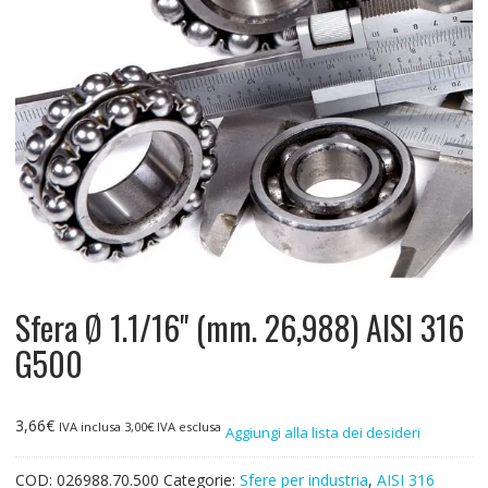
Sfera Ø 1.1/16" (mm. 26,988) AISI 316
G500
3,66
€
IVA inclusa
3,00
€
IVA esclusa
Aggiungi alla lista dei desideri
COD:
026988.70.500
Categorie:
Sfere per industria
,
AISI 316