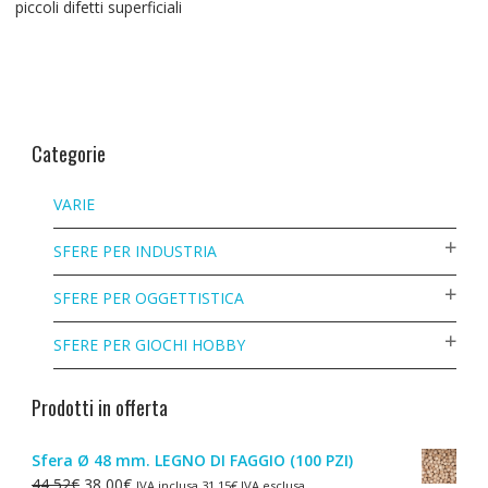
piccoli difetti superficiali
Categorie
VARIE
SFERE PER INDUSTRIA
SFERE PER OGGETTISTICA
SFERE PER GIOCHI HOBBY
Prodotti in offerta
Sfera Ø 48 mm. LEGNO DI FAGGIO (100 PZI)
Il
Il
44,52
€
38,00
€
IVA inclusa
31,15
€
IVA esclusa