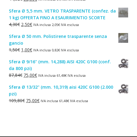
prezzo
prezzo
Sfera Ø 5,5 mm. VETRO TRASPARENTE (confez. da
originale
attuale
1 kg) OFFERTA FINO A ESAURIMENTIO SCORTE
era:
è:
Il
Il
4,30
€
2,50
€
IVA inclusa
2,05
€
IVA esclusa
44,52€.
38,00€.
prezzo
prezzo
Sfera Ø 50 mm. Polistirene trasparente senza
originale
attuale
gancio
era:
è:
Il
Il
1,50
€
1,00
€
IVA inclusa
0,82
€
IVA esclusa
4,30€.
2,50€.
prezzo
prezzo
Sfera Ø 9/16" (mm. 14,288) AISI 420C G100 (conf.
originale
attuale
da 800 pzi)
era:
è:
Il
Il
87,84
€
75,00
€
IVA inclusa
61,48
€
IVA esclusa
1,50€.
1,00€.
prezzo
prezzo
Sfera Ø 13/32" (mm. 10,319) aisi 420C G100 (2.000
originale
attuale
pzi)
era:
è:
Il
Il
109,80
€
75,00
€
IVA inclusa
61,48
€
IVA esclusa
87,84€.
75,00€.
prezzo
prezzo
originale
attuale
era:
è:
109,80€.
75,00€.