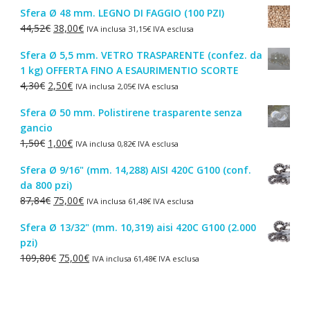
Sfera Ø 48 mm. LEGNO DI FAGGIO (100 PZI)
Il
Il
44,52
€
38,00
€
IVA inclusa
31,15
€
IVA esclusa
prezzo
prezzo
Sfera Ø 5,5 mm. VETRO TRASPARENTE (confez. da
originale
attuale
1 kg) OFFERTA FINO A ESAURIMENTIO SCORTE
era:
è:
Il
Il
4,30
€
2,50
€
IVA inclusa
2,05
€
IVA esclusa
44,52€.
38,00€.
prezzo
prezzo
Sfera Ø 50 mm. Polistirene trasparente senza
originale
attuale
gancio
era:
è:
Il
Il
1,50
€
1,00
€
IVA inclusa
0,82
€
IVA esclusa
4,30€.
2,50€.
prezzo
prezzo
Sfera Ø 9/16" (mm. 14,288) AISI 420C G100 (conf.
originale
attuale
da 800 pzi)
era:
è:
Il
Il
87,84
€
75,00
€
IVA inclusa
61,48
€
IVA esclusa
1,50€.
1,00€.
prezzo
prezzo
Sfera Ø 13/32" (mm. 10,319) aisi 420C G100 (2.000
originale
attuale
pzi)
era:
è:
Il
Il
109,80
€
75,00
€
IVA inclusa
61,48
€
IVA esclusa
87,84€.
75,00€.
prezzo
prezzo
originale
attuale
era:
è: