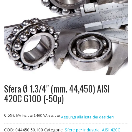
Sfera Ø 1.3/4" (mm. 44,450) AISI
420C G100 (-50µ)
6,59
€
IVA inclusa
5,40
€
IVA esclusa
Aggiungi alla lista dei desideri
COD:
044450.50.100
Categorie:
Sfere per industria
,
AISI 420C