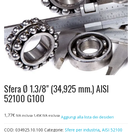
Sfera Ø 1.3/8" (34,925 mm.) AISI
52100 G100
1,77
€
IVA inclusa
1,45
€
IVA esclusa
Aggiungi alla lista dei desideri
COD:
034925.10.100
Categorie:
Sfere per industria
,
AISI 52100