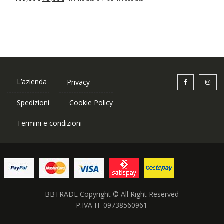
87,84€.
75,00€.
prezzo
prezzo
originale
attuale
era:
è:
109,80€.
75,00€.
L’azienda
Privacy
Spedizioni
Cookie Policy
Termini e condizioni
BBTRADE Copyright © All Right Reserved
P.IVA IT-09738560961