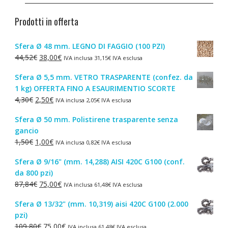
Prodotti in offerta
Sfera Ø 48 mm. LEGNO DI FAGGIO (100 PZI)
Il
Il
44,52
€
38,00
€
IVA inclusa
31,15
€
IVA esclusa
prezzo
prezzo
Sfera Ø 5,5 mm. VETRO TRASPARENTE (confez. da
originale
attuale
1 kg) OFFERTA FINO A ESAURIMENTIO SCORTE
era:
è:
Il
Il
4,30
€
2,50
€
IVA inclusa
2,05
€
IVA esclusa
44,52€.
38,00€.
prezzo
prezzo
Sfera Ø 50 mm. Polistirene trasparente senza
originale
attuale
gancio
era:
è:
Il
Il
1,50
€
1,00
€
IVA inclusa
0,82
€
IVA esclusa
4,30€.
2,50€.
prezzo
prezzo
Sfera Ø 9/16" (mm. 14,288) AISI 420C G100 (conf.
originale
attuale
da 800 pzi)
era:
è:
Il
Il
87,84
€
75,00
€
IVA inclusa
61,48
€
IVA esclusa
1,50€.
1,00€.
prezzo
prezzo
Sfera Ø 13/32" (mm. 10,319) aisi 420C G100 (2.000
originale
attuale
pzi)
era:
è:
Il
Il
109,80
€
75,00
€
IVA inclusa
61,48
€
IVA esclusa