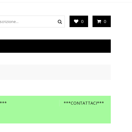
0
0
***
***CONTATTACI***