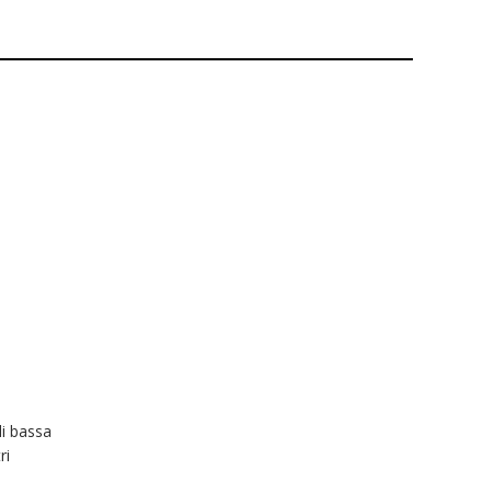
di bassa
ri