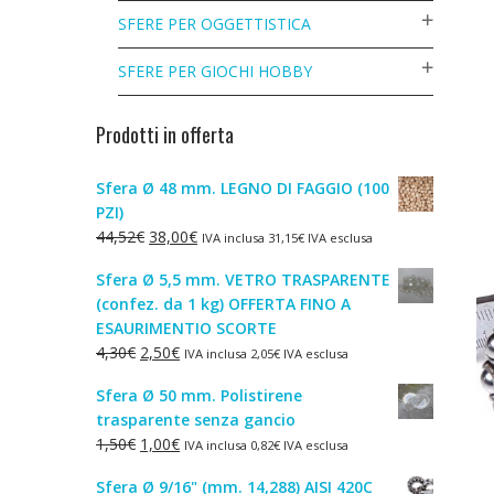
SFERE PER OGGETTISTICA
SFERE PER GIOCHI HOBBY
Prodotti in offerta
Sfera Ø 48 mm. LEGNO DI FAGGIO (100
PZI)
Il
Il
44,52
€
38,00
€
IVA inclusa
31,15
€
IVA esclusa
prezzo
prezzo
Sfera Ø 5,5 mm. VETRO TRASPARENTE
originale
attuale
(confez. da 1 kg) OFFERTA FINO A
era:
è:
ESAURIMENTIO SCORTE
44,52€.
38,00€.
Il
Il
4,30
€
2,50
€
IVA inclusa
2,05
€
IVA esclusa
prezzo
prezzo
Sfera Ø 50 mm. Polistirene
originale
attuale
trasparente senza gancio
era:
è:
Il
Il
1,50
€
1,00
€
IVA inclusa
0,82
€
IVA esclusa
4,30€.
2,50€.
prezzo
prezzo
Sfera Ø 9/16" (mm. 14,288) AISI 420C
originale
attuale