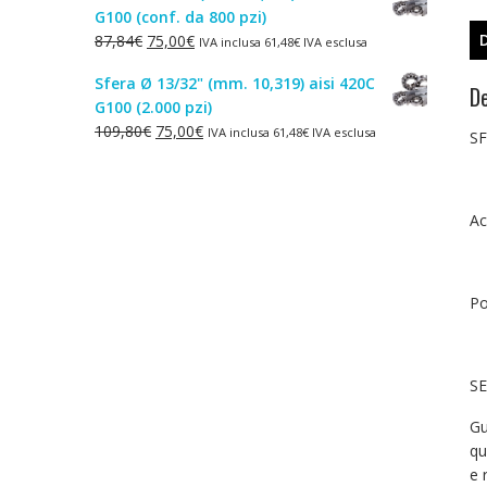
G100 (conf. da 800 pzi)
era:
è:
Il
Il
87,84
€
75,00
€
IVA inclusa
61,48
€
IVA esclusa
1,50€.
1,00€.
prezzo
prezzo
Sfera Ø 13/32" (mm. 10,319) aisi 420C
originale
attuale
De
G100 (2.000 pzi)
era:
è:
Il
Il
109,80
€
75,00
€
IVA inclusa
61,48
€
IVA esclusa
87,84€.
75,00€.
SF
prezzo
prezzo
originale
attuale
era:
è:
Ac
109,80€.
75,00€.
Po
SE
Gu
qu
e 