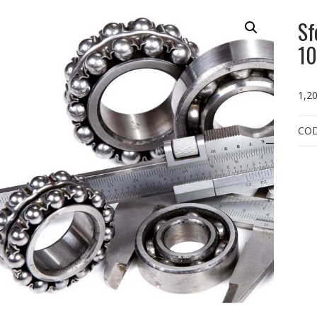
Sf
10
1,2
CO