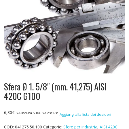
Sfera Ø 1. 5/8" (mm. 41,275) AISI
420C G100
6,30
€
IVA inclusa
5,16
€
IVA esclusa
Aggiungi alla lista dei desideri
COD:
041275.50.100
Categorie:
Sfere per industria
,
AISI 420C