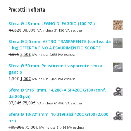
Prodotti in offerta
Sfera Ø 48 mm. LEGNO DI FAGGIO (100 PZI)
Il
Il
44,52
€
38,00
€
IVA inclusa
31,15
€
IVA esclusa
prezzo
prezzo
Sfera Ø 5,5 mm. VETRO TRASPARENTE (confez. da
originale
attuale
1 kg) OFFERTA FINO A ESAURIMENTIO SCORTE
era:
è:
Il
Il
4,30
€
2,50
€
IVA inclusa
2,05
€
IVA esclusa
44,52€.
38,00€.
prezzo
prezzo
Sfera Ø 50 mm. Polistirene trasparente senza
originale
attuale
gancio
era:
è:
Il
Il
1,50
€
1,00
€
IVA inclusa
0,82
€
IVA esclusa
4,30€.
2,50€.
prezzo
prezzo
Sfera Ø 9/16" (mm. 14,288) AISI 420C G100 (conf.
originale
attuale
da 800 pzi)
era:
è:
Il
Il
87,84
€
75,00
€
IVA inclusa
61,48
€
IVA esclusa
1,50€.
1,00€.
prezzo
prezzo
Sfera Ø 13/32" (mm. 10,319) aisi 420C G100 (2.000
originale
attuale
pzi)
era:
è:
Il
Il
109,80
€
75,00
€
IVA inclusa
61,48
€
IVA esclusa
87,84€.
75,00€.