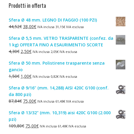
Prodotti in offerta
Sfera Ø 48 mm. LEGNO DI FAGGIO (100 PZI)
Il
Il
44,52
€
38,00
€
IVA inclusa
31,15
€
IVA esclusa
prezzo
prezzo
Sfera Ø 5,5 mm. VETRO TRASPARENTE (confez. da
originale
attuale
1 kg) OFFERTA FINO A ESAURIMENTIO SCORTE
era:
è:
Il
Il
4,30
€
2,50
€
IVA inclusa
2,05
€
IVA esclusa
44,52€.
38,00€.
prezzo
prezzo
Sfera Ø 50 mm. Polistirene trasparente senza
originale
attuale
gancio
era:
è:
Il
Il
1,50
€
1,00
€
IVA inclusa
0,82
€
IVA esclusa
4,30€.
2,50€.
prezzo
prezzo
Sfera Ø 9/16" (mm. 14,288) AISI 420C G100 (conf.
originale
attuale
da 800 pzi)
era:
è:
Il
Il
87,84
€
75,00
€
IVA inclusa
61,48
€
IVA esclusa
1,50€.
1,00€.
prezzo
prezzo
Sfera Ø 13/32" (mm. 10,319) aisi 420C G100 (2.000
originale
attuale
pzi)
era:
è:
Il
Il
109,80
€
75,00
€
IVA inclusa
61,48
€
IVA esclusa
87,84€.
75,00€.
prezzo
prezzo