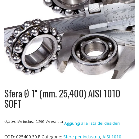
Sfera Ø 1" (mm. 25,400) AISI 1010
SOFT
0,35
€
IVA inclusa
0,29
€
IVA esclusa
Aggiungi alla lista dei desideri
COD:
025400.30.F
Categorie:
Sfere per industria
,
AISI 1010