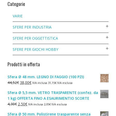
Categorie
VARIE
SFERE PER INDUSTRIA
SFERE PER OGGETTISTICA
SFERE PER GIOCHI HOBBY
Prodotti in offerta
Sfera Ø 48 mm. LEGNO DI FAGGIO (100 PZI)
Il
Il
44,52
€
38,00
€
IVA inclusa
31,15
€
IVA esclusa
prezzo
prezzo
Sfera Ø 5,5 mm. VETRO TRASPARENTE (confez. da
originale
attuale
1 kg) OFFERTA FINO A ESAURIMENTIO SCORTE
era:
è:
Il
Il
4,30
€
2,50
€
IVA inclusa
2,05
€
IVA esclusa
44,52€.
38,00€.
prezzo
prezzo
Sfera Ø 50 mm. Polistirene trasparente senza
originale
attuale