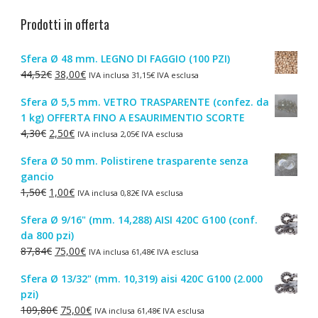
Prodotti in offerta
Sfera Ø 48 mm. LEGNO DI FAGGIO (100 PZI)
Il
Il
44,52
€
38,00
€
IVA inclusa
31,15
€
IVA esclusa
prezzo
prezzo
Sfera Ø 5,5 mm. VETRO TRASPARENTE (confez. da
originale
attuale
1 kg) OFFERTA FINO A ESAURIMENTIO SCORTE
era:
è:
Il
Il
4,30
€
2,50
€
IVA inclusa
2,05
€
IVA esclusa
44,52€.
38,00€.
prezzo
prezzo
Sfera Ø 50 mm. Polistirene trasparente senza
originale
attuale
gancio
era:
è:
Il
Il
1,50
€
1,00
€
IVA inclusa
0,82
€
IVA esclusa
4,30€.
2,50€.
prezzo
prezzo
Sfera Ø 9/16" (mm. 14,288) AISI 420C G100 (conf.
originale
attuale
da 800 pzi)
era:
è:
Il
Il
87,84
€
75,00
€
IVA inclusa
61,48
€
IVA esclusa
1,50€.
1,00€.
prezzo
prezzo
Sfera Ø 13/32" (mm. 10,319) aisi 420C G100 (2.000
originale
attuale
pzi)
era:
è:
Il
Il
109,80
€
75,00
€
IVA inclusa
61,48
€
IVA esclusa
87,84€.
75,00€.