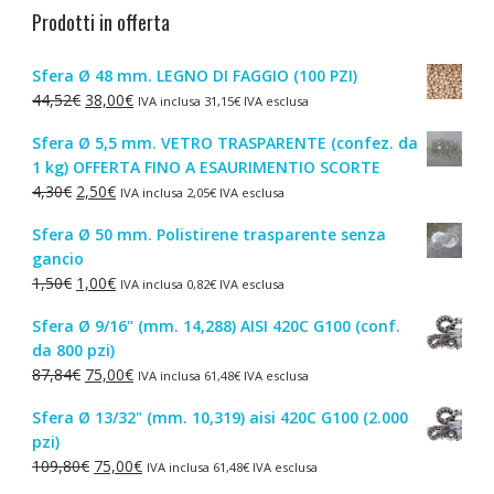
Prodotti in offerta
Sfera Ø 48 mm. LEGNO DI FAGGIO (100 PZI)
Il
Il
44,52
€
38,00
€
IVA inclusa
31,15
€
IVA esclusa
prezzo
prezzo
Sfera Ø 5,5 mm. VETRO TRASPARENTE (confez. da
originale
attuale
1 kg) OFFERTA FINO A ESAURIMENTIO SCORTE
era:
è:
Il
Il
4,30
€
2,50
€
IVA inclusa
2,05
€
IVA esclusa
44,52€.
38,00€.
prezzo
prezzo
Sfera Ø 50 mm. Polistirene trasparente senza
originale
attuale
gancio
era:
è:
Il
Il
1,50
€
1,00
€
IVA inclusa
0,82
€
IVA esclusa
4,30€.
2,50€.
prezzo
prezzo
Sfera Ø 9/16" (mm. 14,288) AISI 420C G100 (conf.
originale
attuale
da 800 pzi)
era:
è:
Il
Il
87,84
€
75,00
€
IVA inclusa
61,48
€
IVA esclusa
1,50€.
1,00€.
prezzo
prezzo
Sfera Ø 13/32" (mm. 10,319) aisi 420C G100 (2.000
originale
attuale
pzi)
era:
è:
Il
Il
109,80
€
75,00
€
IVA inclusa
61,48
€
IVA esclusa
87,84€.
75,00€.
prezzo
prezzo