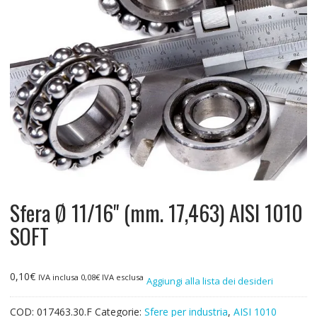
Sfera Ø 11/16" (mm. 17,463) AISI 1010
SOFT
0,10
€
IVA inclusa
0,08
€
IVA esclusa
Aggiungi alla lista dei desideri
COD:
017463.30.F
Categorie:
Sfere per industria
,
AISI 1010