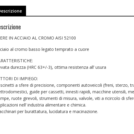
Descrizione
scrizione
ERE IN ACCIAIO AL CROMO AISI 52100
ciaio al cromo basso legato temprato a cuore
RATTERISTICHE:
evata durezza (HRC 63+/-3), ottima resistenza all’ usura
TTORI DI IMPIEGO:
scinetti a sfere di precisione, componenti autoveicoli (freni, sterzo, t
ettrodomestici, guide per cassetti, innesti rapidi, macchine utensili, me
mpe, ruote girevoli, strumenti di misura, valvole, viti a ricircolo di sfer
plicazioni nell’ industria alimentare e chimica.
cchinari per burattatura, lucidatura e macinazione.