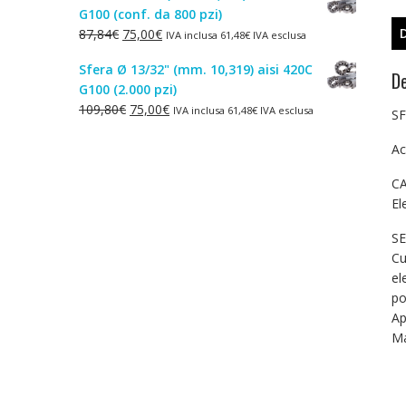
G100 (conf. da 800 pzi)
era:
è:
Il
Il
87,84
€
75,00
€
IVA inclusa
61,48
€
IVA esclusa
1,50€.
1,00€.
prezzo
prezzo
Sfera Ø 13/32" (mm. 10,319) aisi 420C
originale
attuale
De
G100 (2.000 pzi)
era:
è:
Il
Il
109,80
€
75,00
€
IVA inclusa
61,48
€
IVA esclusa
87,84€.
75,00€.
SF
prezzo
prezzo
originale
attuale
Ac
era:
è:
CA
109,80€.
75,00€.
El
SE
Cu
el
po
Ap
Ma