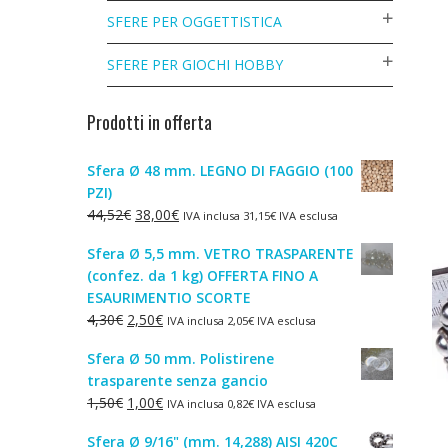
SFERE PER OGGETTISTICA
SFERE PER GIOCHI HOBBY
Prodotti in offerta
Sfera Ø 48 mm. LEGNO DI FAGGIO (100
PZI)
Il
Il
44,52
€
38,00
€
IVA inclusa
31,15
€
IVA esclusa
prezzo
prezzo
Sfera Ø 5,5 mm. VETRO TRASPARENTE
originale
attuale
(confez. da 1 kg) OFFERTA FINO A
era:
è:
ESAURIMENTIO SCORTE
44,52€.
38,00€.
Il
Il
4,30
€
2,50
€
IVA inclusa
2,05
€
IVA esclusa
prezzo
prezzo
Sfera Ø 50 mm. Polistirene
originale
attuale
trasparente senza gancio
era:
è:
Il
Il
1,50
€
1,00
€
IVA inclusa
0,82
€
IVA esclusa
4,30€.
2,50€.
prezzo
prezzo
Sfera Ø 9/16" (mm. 14,288) AISI 420C
originale
attuale