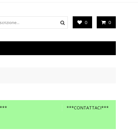
0
0
***
***CONTATTACI***