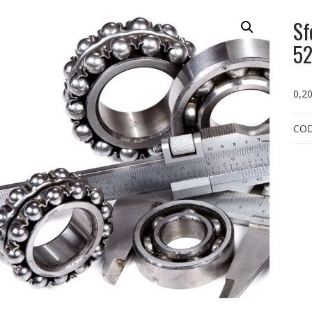
Sf
5
0,2
CO