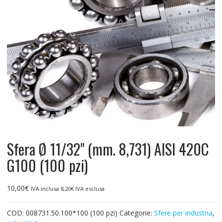
Sfera Ø 11/32" (mm. 8,731) AISI 420C
G100 (100 pzi)
10,00
€
IVA inclusa
8,20
€
IVA esclusa
COD:
008731.50.100*100 (100 pzi)
Categorie:
Sfere per industria
,