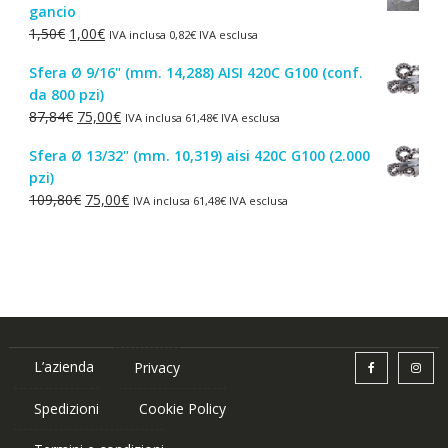
gancio
era:
è:
Il
Il
1,50
€
1,00
€
IVA inclusa
0,82
€
IVA esclusa
4,30€.
2,50€.
prezzo
prezzo
Sfera Ø 9/16" (mm. 14,288) AISI 420C G100 (conf.
originale
attuale
da 800 pzi)
era:
è:
Il
Il
87,84
€
75,00
€
IVA inclusa
61,48
€
IVA esclusa
1,50€.
1,00€.
prezzo
prezzo
Sfera Ø 13/32" (mm. 10,319) aisi 420C G100 (2.000
originale
attuale
pzi)
era:
è:
Il
Il
109,80
€
75,00
€
IVA inclusa
61,48
€
IVA esclusa
87,84€.
75,00€.
prezzo
prezzo
originale
attuale
era:
è:
109,80€.
75,00€.
L’azienda
Privacy
Spedizioni
Cookie Policy