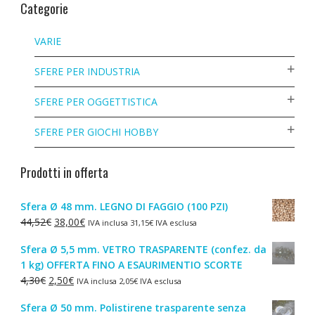
Categorie
VARIE
SFERE PER INDUSTRIA
SFERE PER OGGETTISTICA
SFERE PER GIOCHI HOBBY
Prodotti in offerta
Sfera Ø 48 mm. LEGNO DI FAGGIO (100 PZI)
Il
Il
44,52
€
38,00
€
IVA inclusa
31,15
€
IVA esclusa
prezzo
prezzo
Sfera Ø 5,5 mm. VETRO TRASPARENTE (confez. da
originale
attuale
1 kg) OFFERTA FINO A ESAURIMENTIO SCORTE
era:
è:
Il
Il
4,30
€
2,50
€
IVA inclusa
2,05
€
IVA esclusa
44,52€.
38,00€.
prezzo
prezzo
Sfera Ø 50 mm. Polistirene trasparente senza
originale
attuale