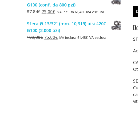
G100 (conf. da 800 pzi)
era:
è:
Il
Il
87,84
€
75,00
€
IVA inclusa
61,48
€
IVA esclusa
1,50€.
1,00€.
prezzo
prezzo
Sfera Ø 13/32" (mm. 10,319) aisi 420C
originale
attuale
De
G100 (2.000 pzi)
era:
è:
Il
Il
109,80
€
75,00
€
IVA inclusa
61,48
€
IVA esclusa
87,84€.
75,00€.
SF
prezzo
prezzo
originale
attuale
Ac
era:
è:
CA
109,80€.
75,00€.
Ot
SE
Cu
ca
vi