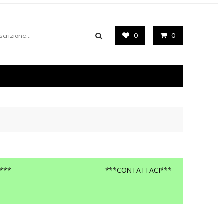
0
0
***
***CONTATTACI***