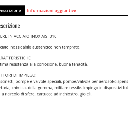
Descrizione
Informazioni aggiuntive
scrizione
ERE IN ACCIAIO INOX AISI 316
ciaio inossidabile austenitico non temprato.
RATTERISTICHE:
tima resistenza alla corrosione, buona tenacità.
TTORI DI IMPIEGO:
scinetti, pompe e valvole speciali, pompe/valvole per aerosol/dispense
rtaria, chimica, della gomma, militare tessile. Impiego in dispositivi fot
ti a ricircolo di sfere, cartucce ad inchiostro, gioielli.