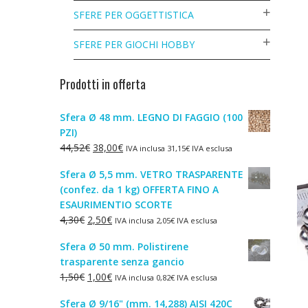
SFERE PER OGGETTISTICA
SFERE PER GIOCHI HOBBY
Prodotti in offerta
Sfera Ø 48 mm. LEGNO DI FAGGIO (100
PZI)
Il
Il
44,52
€
38,00
€
IVA inclusa
31,15
€
IVA esclusa
prezzo
prezzo
Sfera Ø 5,5 mm. VETRO TRASPARENTE
originale
attuale
(confez. da 1 kg) OFFERTA FINO A
era:
è:
ESAURIMENTIO SCORTE
44,52€.
38,00€.
Il
Il
4,30
€
2,50
€
IVA inclusa
2,05
€
IVA esclusa
prezzo
prezzo
Sfera Ø 50 mm. Polistirene
originale
attuale
trasparente senza gancio
era:
è:
Il
Il
1,50
€
1,00
€
IVA inclusa
0,82
€
IVA esclusa
4,30€.
2,50€.
prezzo
prezzo
Sfera Ø 9/16" (mm. 14,288) AISI 420C
originale
attuale