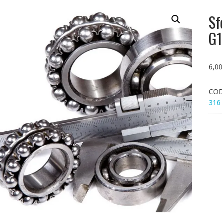
Sf
G1
6,0
CO
316