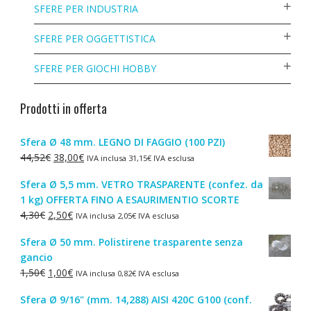
SFERE PER INDUSTRIA
SFERE PER OGGETTISTICA
SFERE PER GIOCHI HOBBY
Prodotti in offerta
Sfera Ø 48 mm. LEGNO DI FAGGIO (100 PZI)
Il
Il
44,52
€
38,00
€
IVA inclusa
31,15
€
IVA esclusa
prezzo
prezzo
Sfera Ø 5,5 mm. VETRO TRASPARENTE (confez. da
originale
attuale
1 kg) OFFERTA FINO A ESAURIMENTIO SCORTE
era:
è:
Il
Il
4,30
€
2,50
€
IVA inclusa
2,05
€
IVA esclusa
44,52€.
38,00€.
prezzo
prezzo
Sfera Ø 50 mm. Polistirene trasparente senza
originale
attuale
gancio
era:
è:
Il
Il
1,50
€
1,00
€
IVA inclusa
0,82
€
IVA esclusa
4,30€.
2,50€.
prezzo
prezzo
Sfera Ø 9/16" (mm. 14,288) AISI 420C G100 (conf.
originale
attuale