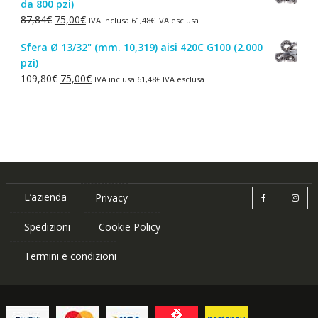
da 800 pzi)
era:
è:
Il
Il
87,84
€
75,00
€
IVA inclusa
61,48
€
IVA esclusa
1,50€.
1,00€.
prezzo
prezzo
Sfera Ø 13/32" (mm. 10,319) aisi 420C G100 (2.000
originale
attuale
pzi)
era:
è:
Il
Il
109,80
€
75,00
€
IVA inclusa
61,48
€
IVA esclusa
87,84€.
75,00€.
prezzo
prezzo
originale
attuale
era:
è:
109,80€.
75,00€.
L’azienda
Privacy
Spedizioni
Cookie Policy
Termini e condizioni