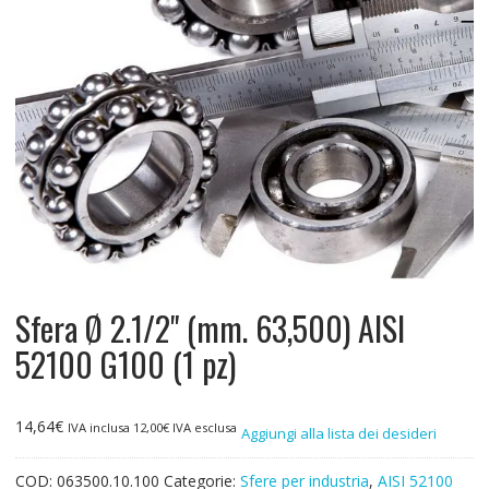
Sfera Ø 2.1/2" (mm. 63,500) AISI
52100 G100 (1 pz)
14,64
€
IVA inclusa
12,00
€
IVA esclusa
Aggiungi alla lista dei desideri
COD:
063500.10.100
Categorie:
Sfere per industria
,
AISI 52100