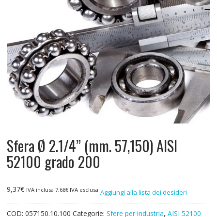
Sfera Ø 2.1/4” (mm. 57,150) AISI
52100 grado 200
9,37
€
IVA inclusa
7,68
€
IVA esclusa
Aggiungi alla lista dei desideri
COD:
057150.10.100
Categorie:
Sfere per industria
,
AISI 52100