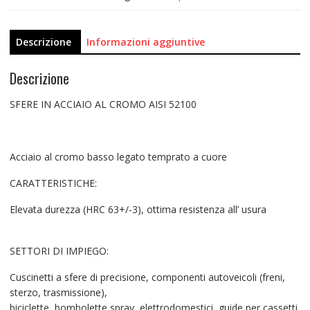
Descrizione
Informazioni aggiuntive
Descrizione
SFERE IN ACCIAIO AL CROMO AISI 52100
Acciaio al cromo basso legato temprato a cuore
CARATTERISTICHE:
Elevata durezza (HRC 63+/-3), ottima resistenza all’ usura
SETTORI DI IMPIEGO:
Cuscinetti a sfere di precisione, componenti autoveicoli (freni,
sterzo, trasmissione),
biciclette, bombolette spray, elettrodomestici, guide per cassetti,