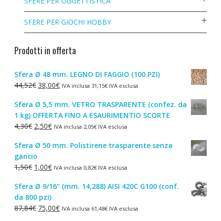
SFERE PER OGGETTISTICA
SFERE PER GIOCHI HOBBY
Prodotti in offerta
Sfera Ø 48 mm. LEGNO DI FAGGIO (100 PZI)
Il
Il
44,52
€
38,00
€
IVA inclusa
31,15
€
IVA esclusa
prezzo
prezzo
Sfera Ø 5,5 mm. VETRO TRASPARENTE (confez. da
originale
attuale
1 kg) OFFERTA FINO A ESAURIMENTIO SCORTE
era:
è:
Il
Il
4,30
€
2,50
€
IVA inclusa
2,05
€
IVA esclusa
44,52€.
38,00€.
prezzo
prezzo
Sfera Ø 50 mm. Polistirene trasparente senza
originale
attuale
gancio
era:
è:
Il
Il
1,50
€
1,00
€
IVA inclusa
0,82
€
IVA esclusa
4,30€.
2,50€.
prezzo
prezzo
Sfera Ø 9/16" (mm. 14,288) AISI 420C G100 (conf.
originale
attuale
da 800 pzi)
era:
è:
Il
Il
87,84
€
75,00
€
IVA inclusa
61,48
€
IVA esclusa
1,50€.
1,00€.
prezzo
prezzo