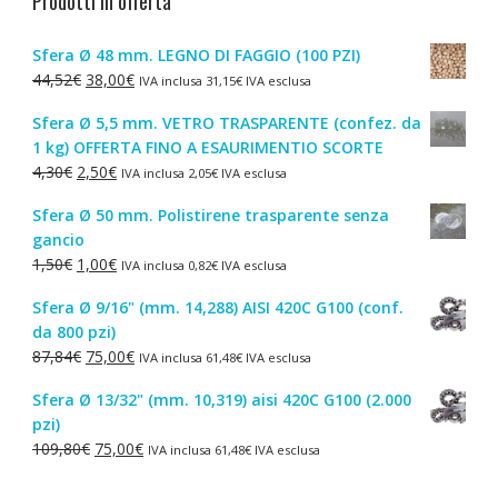
Prodotti in offerta
Sfera Ø 48 mm. LEGNO DI FAGGIO (100 PZI)
Il
Il
44,52
€
38,00
€
IVA inclusa
31,15
€
IVA esclusa
prezzo
prezzo
Sfera Ø 5,5 mm. VETRO TRASPARENTE (confez. da
originale
attuale
1 kg) OFFERTA FINO A ESAURIMENTIO SCORTE
era:
è:
Il
Il
4,30
€
2,50
€
IVA inclusa
2,05
€
IVA esclusa
44,52€.
38,00€.
prezzo
prezzo
Sfera Ø 50 mm. Polistirene trasparente senza
originale
attuale
gancio
era:
è:
Il
Il
1,50
€
1,00
€
IVA inclusa
0,82
€
IVA esclusa
4,30€.
2,50€.
prezzo
prezzo
Sfera Ø 9/16" (mm. 14,288) AISI 420C G100 (conf.
originale
attuale
da 800 pzi)
era:
è:
Il
Il
87,84
€
75,00
€
IVA inclusa
61,48
€
IVA esclusa
1,50€.
1,00€.
prezzo
prezzo
Sfera Ø 13/32" (mm. 10,319) aisi 420C G100 (2.000
originale
attuale
pzi)
era:
è:
Il
Il
109,80
€
75,00
€
IVA inclusa
61,48
€
IVA esclusa
87,84€.
75,00€.
prezzo
prezzo
originale
attuale