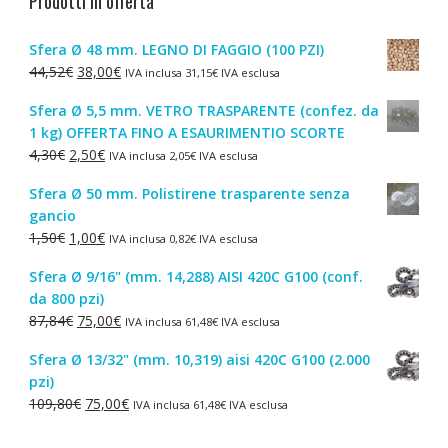
Prodotti in offerta
Sfera Ø 48 mm. LEGNO DI FAGGIO (100 PZI)
Il
Il
44,52
€
38,00
€
IVA inclusa
31,15
€
IVA esclusa
prezzo
prezzo
Sfera Ø 5,5 mm. VETRO TRASPARENTE (confez. da
originale
attuale
1 kg) OFFERTA FINO A ESAURIMENTIO SCORTE
era:
è:
Il
Il
4,30
€
2,50
€
IVA inclusa
2,05
€
IVA esclusa
44,52€.
38,00€.
prezzo
prezzo
Sfera Ø 50 mm. Polistirene trasparente senza
originale
attuale
gancio
era:
è:
Il
Il
1,50
€
1,00
€
IVA inclusa
0,82
€
IVA esclusa
4,30€.
2,50€.
prezzo
prezzo
Sfera Ø 9/16" (mm. 14,288) AISI 420C G100 (conf.
originale
attuale
da 800 pzi)
era:
è:
Il
Il
87,84
€
75,00
€
IVA inclusa
61,48
€
IVA esclusa
1,50€.
1,00€.
prezzo
prezzo
Sfera Ø 13/32" (mm. 10,319) aisi 420C G100 (2.000
originale
attuale
pzi)
era:
è:
Il
Il
109,80
€
75,00
€
IVA inclusa
61,48
€
IVA esclusa
87,84€.
75,00€.
prezzo
prezzo
originale
attuale